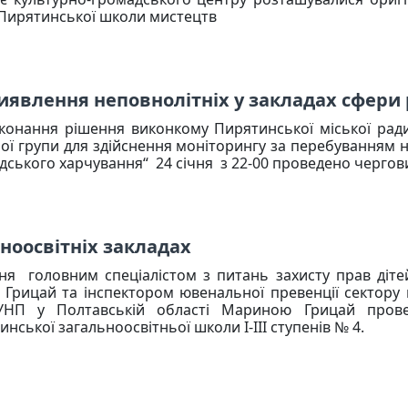
 Пирятинської школи мистецтв
явлення неповнолітніх у закладах сфери р
конання рішення виконкому Пирятинської міської рад
ої групи для здійснення моніторингу за перебуванням н
дського харчування“ 24 січня з 22-00 проведено чергов
ноосвітніх закладах
чня головним спеціалістом з питань захисту прав діте
 Грицай та інспектором ювенальної превенції сектору 
УНП у Полтавській області Мариною Грицай прове
нської загальноосвітньої школи І-ІІІ ступенів № 4.