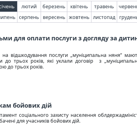
січень
лютий
березень
квітень
травень
червен
липень
серпень
вересень
жовтень
листопад
груден
ьми для оплати послуги з догляду за дити
 на відшкодування послуги „муніципальна няня“ мають
и до трьох років, які уклали договір з „муніципаль
ою до трьох років.
икам бойових дій
тамент соціального захисту населення облдержадміністр
бачені для учасників бойових дій.