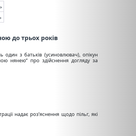
ь
ь
ною до трьох років
 один з батьків (усиновлювач), опікун
ною нянею“ про здійснення догляду за
ації надає роз’яснення щодо пільг, які