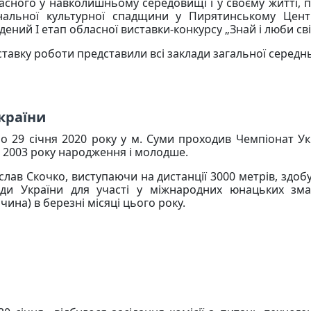
асного у навколишньому середовищі і у своєму житті, п
нальної культурної спадщини у Пирятинському Центр
ений І етап обласної виставки-конкурсу „Знай і люби сві
ставку роботи представили всі заклади загальної середн
країни
по 29 січня 2020 року у м. Суми проходив Чемпіонат Ук
т 2003 року народження і молодше.
слав Скочко, виступаючи на дистанції 3000 метрів, здобу
ди України для участі у міжнародних юнацьких змаг
чина) в березні місяці цього року.