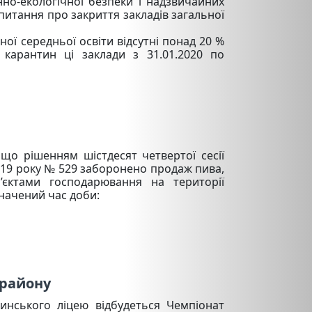
но-екологічної безпеки і надзвичайних
питання про закриття закладів загальної
ої середньої освіти відсутні понад 20 %
карантин ці заклади з 31.01.
2020
по
що рішенням шістдесят четвертої сесії
2019 року № 529 заборонено продаж пива,
’єктами господарювання на території
значений час доби:
 району
ського ліцею відбудеться Чемпіонат