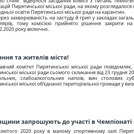
січня відбулося засідання комісії з питань техноген
уацій Пирятинської міської ради, на якому розглядалося 
едньої освіти Пирятинської міської ради на карантин.
ез захворюваність на застуду й грип у закладах загальн
лярів, тому комісією прийнято рішення закрити на 
2.
2020
року включно.
ання та жителів міста!
авчий комітет Пирятинської міської ради повідомляє, 
инської міської ради сьомого скликання від 23 грудня 
ольних, слабоалкогольних напоїв, вин столових суб
инської міської об’єднаної територіальної громади у ви
щини запрошують до участі в Чемпіонаті
ого 2020 року в малому спортивному залі Пирятин