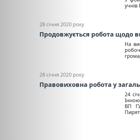
учнів
28 січня 2020 року
Продовжується робота щодо ви
На ви
робоч
грома
28 січня 2020 року
Правовиховна робота у загаль
24 сі
Інною
ВП Г
Пиряти