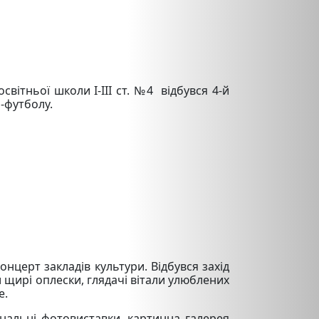
вітньої школи І-ІІІ ст. №4 відбувся 4-й
і-футболу.
нцерт закладів культури. Відбувся захід
и щирі оплески, глядачі вітали улюблених
е.
нальні фотовиставки, картинна галерея