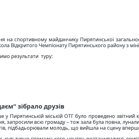
чня на спортивному майданчику Пирятинської загальноос
І кола Відкритого Чемпіонату Пирятинського району з мін
имо результати туру:
аєм“ зібрало друзів
е у Пирятинській міській ОТГ було проведено звітний ко
чня, запросили всю громаду – тож зала була повна, лунал
тів, підбадьорювали молодь, що вийшла на сцену вперш
є культурно-громадського центру розташувалися оригі