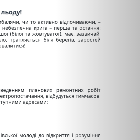
 льоду!
балячи, чи то активно відпочиваючи, –
 небезпечна крига – перша та остання:
шої (білої та жовтуватої), має, зазвичай,
ло, трапляється біля берегів, заростей
овалитися!
еденням планових ремонтних робіт
лектропостачання, відбудуться тимчасові
ступними адресами:
івської молоді до відкриття і розуміння