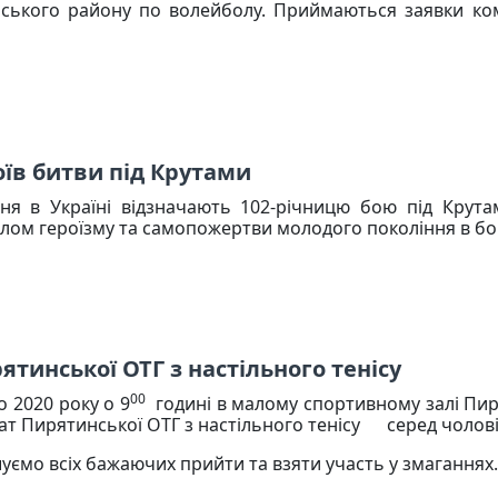
ського району по волейболу. Приймаються заявки ком
оїв битви під Крутами
чня в Україні відзначають 102-річницю бою під Крута
лом героїзму та самопожертви молодого покоління в бор
тинської ОТГ з настільного тенісу
00
 2020 року о 9
годині в малому спортивному залі Пир
ат Пирятинської ОТГ з настільного тенісу
серед чолові
ємо всіх бажаючих прийти та взяти участь у змаганнях