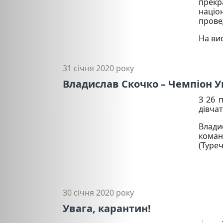
прекр
націо
провед
На ви
31 січня 2020 року
Владислав Скочко – Чемпіон У
З 26 
дівча
Влади
коман
(Туреч
30 січня 2020 року
Увага, карантин!