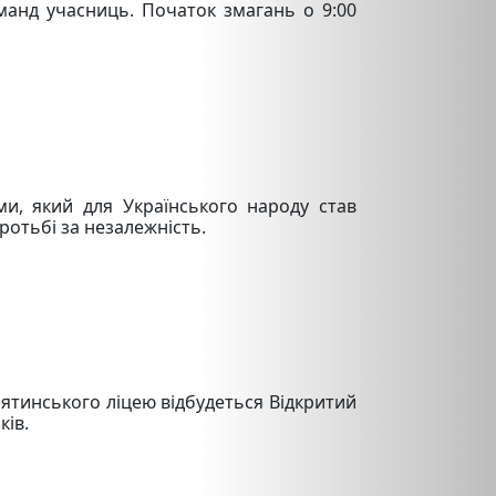
анд учасниць. Початок змагань о 9:00
ми, який для Українського народу став
отьбі за незалежність.
ятинського ліцею відбудеться Відкритий
ків.
.