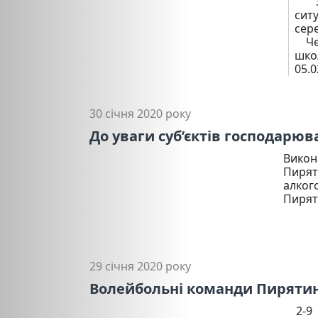
30 
сит
сер
Чер
шко
05.0
30 січня 2020 року
До уваги суб’єктів господарюв
Викон
Пирят
алког
Пирят
29 січня 2020 року
Волейбольні команди Пирятин
2-9 лют