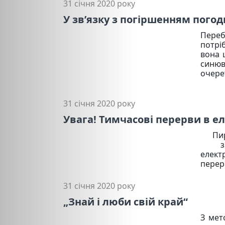
31 січня 2020 року
У зв’язку з погіршенням пого
Переб
потрі
вона 
синюв
очерет
31 січня 2020 року
Увага! Тимчасові перерви в е
Пирят
з 10
елект
перер
31 січня 2020 року
„Знай і люби свій край“
З мет