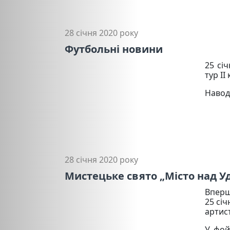
28 січня 2020 року
Футбольні новини
25 сі
тур І
Навод
28 січня 2020 року
Мистецьке свято „Місто над Уд
Вперш
25 сі
артис
У фой