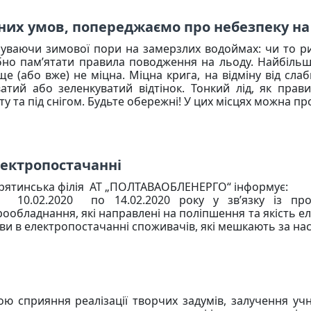
дних умов, попереджаємо про небезпеку на
уваючи зимової пори на замерзлих водоймах: чи то ри
бно пам’ятати правила поводження на льоду. Найбільш
ще (або вже) не міцна.
Міцна крига, на відміну від слаб
атий або зеленкуватий відтінок. Тонкий лід, як прави
у та під снігом. Будьте обережні! У цих місцях можна пр
лектропостачанні
инська філія АТ „ПОЛТАВАОБЛЕНЕРГО“ інформує:
.02.2020 по 14.02.2020 року у зв’язку із пров
рообладнання, які направлені на поліпшення та якість е
ви в електропостачанні споживачів, які мешкають за на
ою сприяння реалізації творчих задумів, залучення учн