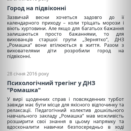
Город на підвіконні
Зазвичай весни хочеться задовго до її
календарного приходу – коли тріщать морози і
віють хуртовини. Але якщо для багатьох бажання
залишаються просто бажаннями, то для
вихованців старшої групи „Зернятко“, ДНЗ
„Ромашка“ вони втілюються в життя. Разом з
вихователями діти розробили город на
підвіконні.
28 січня 2016 року
Психологічний трегінг у ДНЗ
"Ромашка"
У вирі щоденних справ і повсякденних турбот
завжди має бути місце для якісного відпочинку та
релаксації. Педагогічний колектив дошкільного
навчального закладу „Ромашка“ мав можливість
розширити свої знання в цьому напрямку та
вдосконалити навички безпосередньо в ході