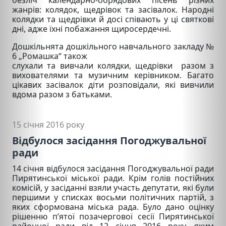
жанрів: колядок, щедрівок та засівалок. Народні
колядки та щедрівки й досі співають у ці святкові
дні, адже їхні побажання щиросердечні.
Дошкільнята дошкільного навчального закладу №
6 „Ромашка“ також
слухали та вивчали колядки, щедрівки разом з
вихователями та музичним керівником. Багато
цікавих засівалок діти розповідали, які вивчили
вдома разом з батьками.
15 січня 2016 року
Відбулося засідання Погоджувальної
ради
14 січня відбулося засідання Погоджувальної ради
Пирятинської міської ради. Крім голів постійних
комісій, у засіданні взяли участь депутати, які були
першими у списках восьми політичних партій, з
яких сформована міська рада. Було дано оцінку
рішенню п’ятої позачергової сесії Пирятинської
районної ради від 12 січня 2016 року, яким