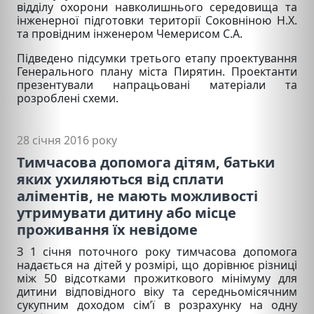
відділу охорони навколишнього середовища та
інженерної підготовки території Соковніною Н.Х.
та провідним інженером Чемерисом С.А.
Підведено підсумки третього етапу проектування
Генерального плану міста Пирятин. Проектанти
презентували напрацьовані матеріали та
розроблені схеми.
28 січня 2016 року
Тимчасова допомога дітям, батьки
яких ухиляються від сплати
аліментів, не мають можливості
утримувати дитину або місце
проживання їх невідоме
З 1 січня поточного року тимчасова допомога
надається на дітей у розмірі, що дорівнює різниці
між 50 відсотками прожиткового мінімуму для
дитини відповідного віку та середньомісячним
сукупним доходом сім’ї в розрахунку на одну