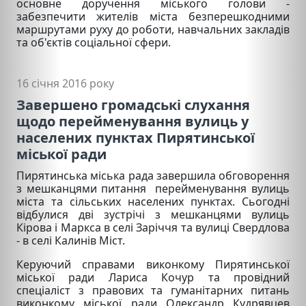
основне доручення міського голови -
забезпечити жителів міста безперешкодними
маршрутами руху до роботи, навчальних закладів
та об'єктів соціальної сфери.
16 січня 2016 року
Завершено громадські слухання
щодо перейменування вулиць у
населених пунктах Пирятинської
міської ради
Пирятинська міська рада завершила обговорення
з мешканцями питання перейменування вулиць
міста та сільських населених пунктах.
Сьогодні
відбулися дві зустрічі з мешканцями вулиць
Кірова і Маркса в селі Заріччя та вулиці Свердлова
- в селі Калинів Міст.
Керуючий справами виконкому Пирятинської
міської ради Лариса Кочур та провідний
спеціаліст з правових та гуманітарних питань
виконкому міської ради Олександр Кудрявцев