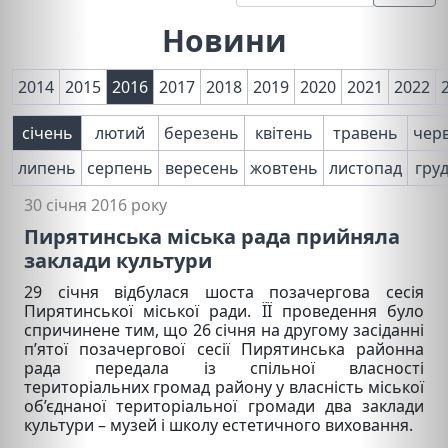
Новини
2014
2015
2016
2017
2018
2019
2020
2021
2022
січень
лютий
березень
квітень
травень
чер
липень
серпень
вересень
жовтень
листопад
гру
30 січня 2016 року
Пирятинська міська рада прийняла
заклади культури
29 січня відбулася шоста позачергова сесія
Пирятинської міської ради. ЇЇ проведення було
спричинене тим, що 26 січня на другому засіданні
п’ятої позачергової сесії Пирятинська районна
рада передала із спільної власності
територіальних громад району у власність міської
об’єднаної територіальної громади два заклади
культури – музей і школу естетичного виховання.