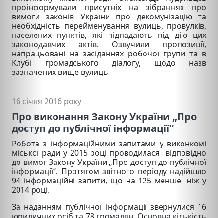
проінформували присутніх на зібраннях про
вимоги законів України про декомунізацію та
необхідність перейменування вулиць, провулків,
населених пунктів, які підпадають під дію цих
законодавчих актів. Озвучили пропозиції,
напрацьовані на засіданнях робочої групи та в
Клубі громадського діалогу, щодо назв
зазначених вище вулиць.
16 січня 2016 року
Про виконання Закону України „Про
доступ до публічної інформації“
Робота з інформаційними запитами у виконкомі
міської ради
у 2015 році
проводилася відповідно
до вимог Закону України „Про доступ до публічної
інформації“.
Протягом звітного періоду надійшло
94 інформаційні запити, що на 125 менше, ніж у
2014 році.
За наданням публічної інформації звернулися 16
юридичних осіб та 78 громадян. Основна кількість