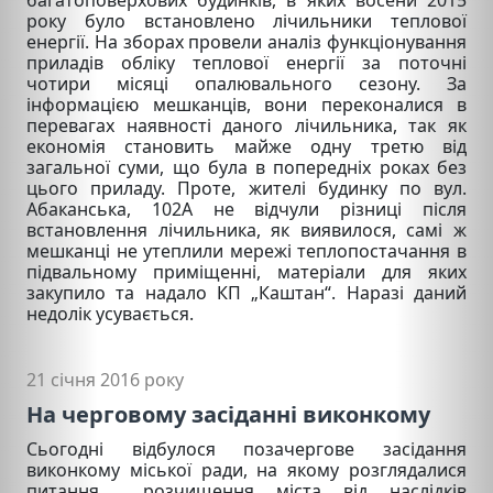
року було встановлено лічильники теплової
енергії. На зборах провели аналіз функціонування
приладів обліку теплової енергії за поточні
чотири місяці опалювального сезону. За
інформацією мешканців, вони переконалися в
перевагах наявності даного лічильника, так як
економія становить майже одну третю від
загальної суми, що була в попередніх роках без
цього приладу. Проте, жителі будинку по вул.
Абаканська, 102А не відчули різниці після
встановлення лічильника, як виявилося, самі ж
мешканці не утеплили мережі теплопостачання в
підвальному приміщенні, матеріали для яких
закупило та надало КП „Каштан“. Наразі даний
недолік усувається.
21 січня 2016 року
На черговому засіданні виконкому
Сьогодні відбулося позачергове засідання
виконкому міської ради, на якому розглядалися
питання розчищення міста від наслідків