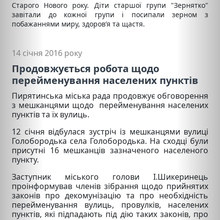
Старого Нового року. Діти старшої групи "Зернятко"
завітали до кожної групи і посипали зерном з
побажаннями миру, здоров’я та щастя.
14 січня 2016 року
Продовжується робота щодо
перейменування населених пунктів
Пирятинська міська рада продовжує обговорення
з мешканцями щодо перейменування населених
пунктів та їх вулиць.
12 січня відбулася зустріч із мешканцями вулиці
Голобородька села Голобородька. На сходці були
присутні 16 мешканців зазначеного населеного
пункту.
Заступник міського голови І.Шикеринець
проінформував членів зібрання щодо прийнятих
законів про декомунізацію та про необхідність
перейменування вулиць, провулків, населених
пунктів, які підпадають під дію таких законів, про