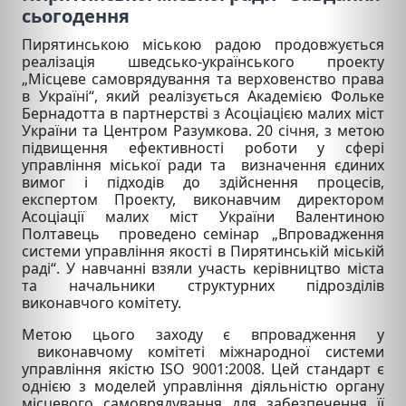
сьогодення
Пирятинською міською радою продовжується
реалізація шведсько-українського проекту
„Місцеве самоврядування та верховенство права
в Україні“, який реалізується Академією Фольке
Бернадотта в партнерстві з Асоціацією малих міст
України та Центром Разумкова. 20 січня, з метою
підвищення ефективності роботи у сфері
управління міської ради та визначення єдиних
вимог і підходів до здійснення процесів,
експертом Проекту, виконавчим директором
Асоціації малих міст України Валентиною
Полтавець проведено семінар „Впровадження
системи управління якості в Пирятинській міській
раді“. У навчанні взяли участь керівництво міста
та начальники структурних підрозділів
виконавчого комітету.
Метою цього заходу є впровадження у
виконавчому комітеті міжнародної системи
управління якістю ISO 9001:2008. Цей стандарт є
однією з моделей управління діяльністю органу
місцевого самоврядування для забезпечення її