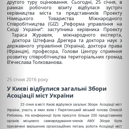
другого туру оцінювання. Сьогодні, 25 січня, в
рамках робочого візиту відбулася зустріч
керівництва міста та представників Проекту
Німецького Товариства Міжнародного
Співробітництва (GIZ) „Реформа управління на
Сході України“: заступника керівника Проекту
Тараса Журавля, міжнародного експерта,
доктора Штефана Дрегера та доктора наук з
державного управління (Україна), доктора права
(Франція), професора, Голови Центру сприяння
розвитку співробітництва територіальних громад
В’ячеслава Толкованова.
25 січня 2016 року
У Києві відбулися загальні Збори
Асоціації міст України
23 січня в місті Києві відбулися загальні Збори
Асоціації міст
України, участь в яких взяв і Пирятинський міський голова Олексій
Рябоконь.
На конференції були присутні більше 200 представників
органів місцевого самоврядування-членів АМУ. Збори були
присвячені вирішенню організаційни
х
питань роботи А
соціації міст