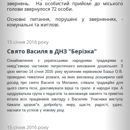
звернень. На особистий прийомі до міського
голови звернулося 72 особи.
Основні питання, порушені у зверненнях, -
комунальні та житлові.
15 січня 2016 року
Свято Василя в ДНЗ "Берізка"
Ознайомлення з українськими народними традиціями є
невід"ємною частиною патріотичного виховання дошкільнят. З
цією метою 14 січня 2016 року музичним керівником Базьо О.В.
проведено тематичні розваги, на яких вихованці розширили свій
досвід про свято Василя та Меланки, співали традиційні для
цього свята пісні, декламували вірші та грали в народні ігри. А
щедрувальна група з педагогів та вихованців завзято та привітно
вітала всіх працівників закладу з Василем. Учасники виступу
бажали здоров"я, добробуту, миру, щастя, радості, удачі,
наснаги та успіхів у новому році.
15 січня 2016 року