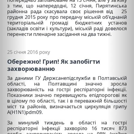
з тим, що напередодні, 12 січня, Пирятинська
районна рада скасувала своє рішення від 25
грудня 2015 року про передачу міській об’єднаній
територіальній громаді бюджетних установ
(закладів освіти і культури), міській раді довелося
перенести пленарне засідання на два тижні.
25 січня 2016 року
Обережно! Грип! Як запобігти
захворюванню
За даними ГУ Держсанепідслужби в Полтавській
області, на Полтавщині значно зросла
захворюваність на гострі респіраторні інфекції.
Показники значно перевищують епідпорогові як
в цілому по області, так і в переважній більшості
міст та районів, визначається циркуляція грипу
A(H1N1)pdm09.
За минулий тиждень в області на гострі
респіраторні інфекції захворіло 16 тисяч 873
особи, захворюваність зросла на 98% (майже