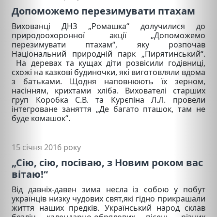
Допоможемо перезимувати птахам
Вихованці ДНЗ „Ромашка“ долучилися до
природоохоронної акції „Допоможемо
перезимувати птахам“, яку розпочав
Національний природній парк „Пирятинський“.
На деревах та кущах діти розвісили годівниці,
схожі на казкові будиночки, які виготовляли вдома
з батьками. Щодня наповнюють їх зерном,
насінням, крихтами хліба. Вихователі старших
груп Коробка С.В. та Курєпіна Л.Л. провели
інтегроване заняття „Де багато пташок, там не
буде комашок“.
15 січня 2016 року
„Сію, сію, посіваю, з Новим роком вас
вітаю!“
Від давніх-давен зима несла із собою у побут
українців низку чудових свят,які гідно прикрашали
життя наших предків. Український народ склав
безліч календарно-обрядових пісень різних