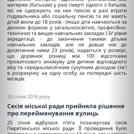
матерям (батькам) у разі смерті одного з батьків,
які не одержують на них пенсію в разі втрати
годувальника або соціальну пенсію та які мають
дітей віком до 18 років - (якщо діти навчаються за
денною формою у загальноосвітніх, професійно-
технічних та вищих навчальних закладах I-IV рівня
акредитації, - до закінчення такими дітьми
навчальних закладів, але не довше ніж до
досягнення ними 23 років), надається у розмірі,
що дорівнює різниці між 100 відсотками
прожиткового мінімуму для дитини відповідного
віку та середньомісячним сукупним доходом сім'ї
в розрахунку на одну особу за попередні шість
місяців.
26 січня 2016 року
Сесія міської ради прийняла рішення
про перейменування вулиць
25 січня відбулася п’ята позачергова сесія
Пирятинської міської ради. ЇЇ проведення було
попередньо заплановане на 13 січня, але у зв’язку