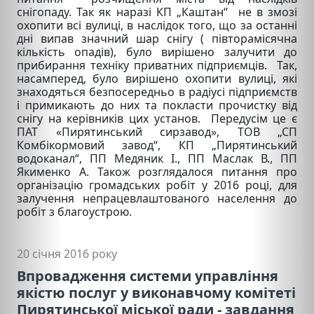
снігопаду. Так як наразі КП „Каштан“ не в змозі
охопити всі вулиці, в наслідок того, що за останні
дні випав значний шар снігу ( півторамісячна
кількість опадів), було вирішено залучити до
прибирання техніку приватних підприємців. Так,
насамперед, було вирішено охопити вулиці, які
знаходяться безпосередньо в радіусі підприємств
і примикають до них та покласти прочистку від
снігу на керівників цих установ. Передусім це є
ПАТ «Пирятинський сирзавод», ТОВ „СП
Комбікормовий завод“, КП „Пирятинський
водоканал“, ПП Медяник І., ПП Маслак В., ПП
Якименко А. Також розглядалося питання про
організацію громадських робіт у 2016 році, для
залучення непрацевлаштованого населення до
робіт з благоустрою.
20 січня 2016 року
Впровадження системи управління
якістю послуг у виконавчому комітеті
Пирятинської міської ради - завдання