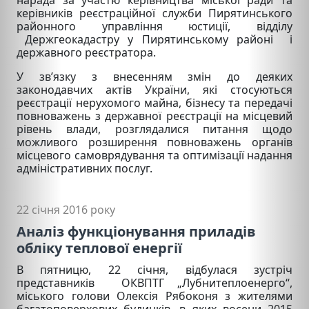
керівників реєстраційної служби Пирятинського
районного управління юстиції, відділу
Держгеокадастру у Пирятинському районі і
державного реєстратора.
У зв’язку з внесенням змін до деяких
законодавчих актів України, які стосуються
реєстрації нерухомого майна, бізнесу та передачі
повноважень з державної реєстрації на місцевий
рівень влади, розглядалися питання щодо
можливого розширення повноважень органів
місцевого самоврядування та оптимізації надання
адміністративних послуг.
22 січня 2016 року
Аналіз функціонування приладів
обліку теплової енергії
В пятницю, 22 січня, відбулася зустріч
представників ОКВПТГ „Лубнитеплоенерго“,
міського голови Олексія Рябоконя з жителями
багатоповерхових будинків, в яких восени 2015