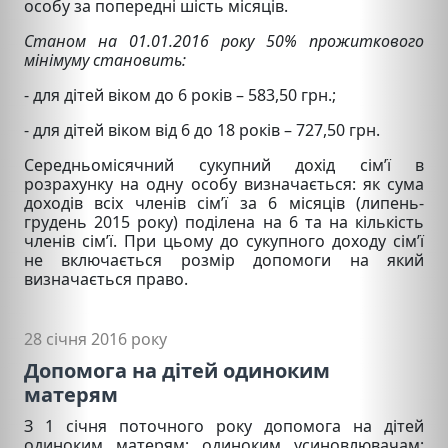
особу за попередні шість місяців.
Станом на 01.01.2016 року 50% прожиткового
мінімуму становить:
- для дітей віком до 6 років – 583,50 грн.;
- для дітей віком від 6 до 18 років – 727,50 грн.
Середньомісячний сукупний дохід сім’ї в
розрахунку на одну особу визначається: як сума
доходів всіх членів сім’ї за 6 місяців (липень-
грудень 2015 року) поділена на 6 та на кількість
членів сім’ї. При цьому до сукупного доходу сім’ї
не включається розмір допомоги на який
визначається право.
28 січня 2016 року
Допомога на дітей одиноким
матерям
З 1 січня поточного року допомога на дітей
одиноким матерям; одиноким усиновлювачам;