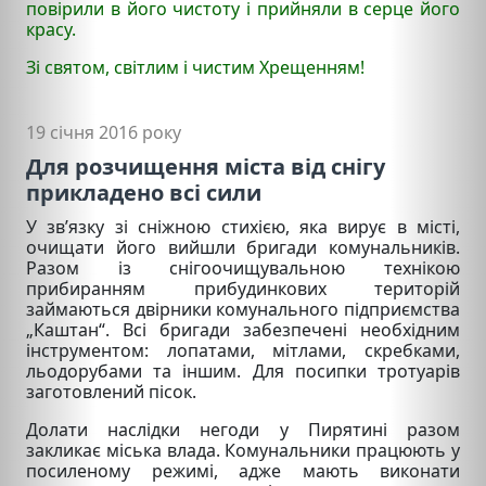
повірили в його чистоту і прийняли в серце його
красу.
Зі святом, світлим і чистим Хрещенням!
19 січня 2016 року
Для розчищення міста від снігу
прикладено всі сили
У зв’язку зі сніжною стихією, яка вирує в місті,
очищати його вийшли бригади комунальників.
Разом із снігоочищувальною технікою
прибиранням прибудинкових територій
займаються двірники комунального підприємства
„Каштан“. Всі бригади забезпечені необхідним
інструментом: лопатами, мітлами, скребками,
льодорубами та іншим. Для посипки тротуарів
заготовлений пісок.
Долати наслідки негоди у Пирятині разом
закликає міська влада. Комунальники працюють у
посиленому режимі, адже мають виконати