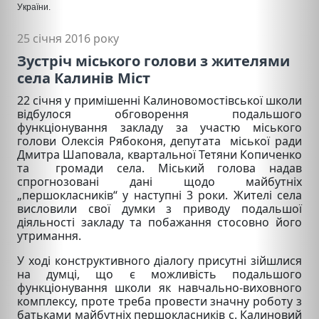
У
країни
.
25 січня 2016 року
Зустріч міського голови з жителями
села Калинів Міст
22 січня у примішенні Калиновомостівської школи
відбулося обговорення подальшого
функціонування закладу за участю міського
голови Олексія Рябоконя, депутата міської ради
Дмитра Шаповала, квартальної Тетяни Копиченко
та громади села. Міський голова надав
спрогнозовані дані щодо майбутніх
„першокласників“ у наступні 3 роки. Жителі села
висловили свої думки з приводу подальшої
діяльності закладу та побажання стосовно його
утримання.
У ході конструктивного діалогу присутні зійшлися
на думці, що є можливість подальшого
функціонування школи як навчально-виховного
комплексу, проте треба провести значну роботу з
батьками майбутніх першокласників с. Калиновий