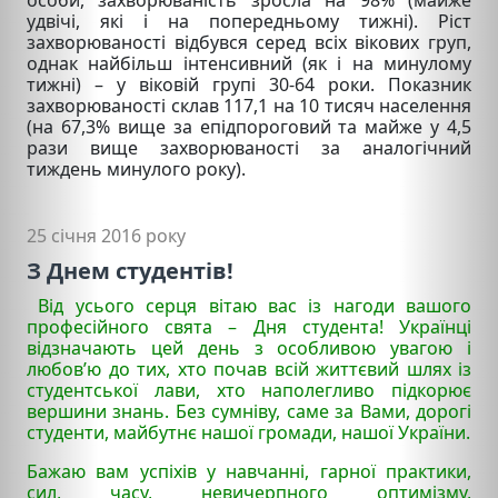
удвічі, які і на попередньому тижні). Ріст
захворюваності відбувся серед всіх вікових груп,
однак найбільш інтенсивний (як і на минулому
тижні) – у віковій групі 30-64 роки. Показник
захворюваності склав 117,1 на 10 тисяч населення
(на 67,3% вище за епідпороговий та майже у 4,5
рази вище захворюваності за аналогічний
тиждень минулого року).
25 січня 2016 року
З Днем студентів!
Від усього серця вітаю вас із нагоди вашого
професійного свята – Дня студента! Українці
відзначають цей день з особливою увагою і
любов’ю до тих, хто почав всій життєвий шлях із
студентської лави, хто наполегливо підкорює
вершини знань. Без сумніву, саме за Вами, дорогі
студенти, майбутнє нашої громади, нашої України.
Бажаю вам успіхів у навчанні, гарної практики,
сил, часу, невичерпного оптимізму,