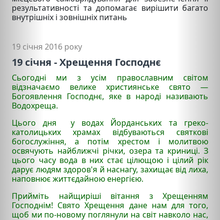
результативності та допомагає вирішити багато
внутрішніх і зовнішніх питань
19 січня 2016 року
19 січня - Хрещення Господнє
Сьогодні ми з усім православним світом
відзначаємо велике християнське свято —
Богоявлення Господнє, яке в народі називають
Водохреща.
Цього дня у водах Йорданських та греко-
католицьких храмах відбуваються святкові
богослужіння, а потім хрестом і молитвою
освячують найближчі річки, озера та криниці. З
цього часу вода в них стає цілющою і цілий рік
дарує людям здоров'я й наснагу, захищає від лиха,
наповнює життєдайною енергією.
Прийміть найщиріші вітання з Хрещенням
Господнім! Свято Хрещення дане нам для того,
щоб ми по-новому поглянули на світ навколо нас,