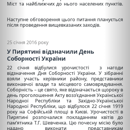
Міст та найближчих до нього населених пунктів.
Наступне обговорення цього питання планується
після проведення вищевказаних заходів.
25 січня 2016 року
У Пирятині відзначили День
Соборності України
22 січня відбулися урочистості з нагоди
відзначення Дня Соборності України. У зібранні
взяли участь керівники району, представники
виконавчої влади та місцевого самоврядування.
Соборність – це свято, яке відзначається щороку в
день проголошення Акту возз’єднання Української
Народної Республіки та Західно-Української
Народної Республіки, що відбулося 22 січня 1919
року на Софійській площі в Києві. Урочистості в
Пирятині розпочалися покладанням квітів до
пам’ятника Т.Г. Шевченка. Цю почесну місію було
надано виконати представникам