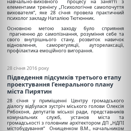
навчально-виховного процесу на занятті з
елементами тренінгу „Психологічне самопочуття
вихователя“, яке 28 січня провела практичний
психолог закладу Наталією Тютюнник.
Основною метою заходу було сприяння
прагненню до самопізнання, розуміння себе та
свого внутрішнього стану, розвиток навичок
відновлення, саморегуляції, ауторелаксації,
профілактика емоційного вигорання.
28 січня 2016 року
Підведення підсумків третього етапу
проектування Генерального плану
міста Пирятин
28 січня у приміщенні Центру громадського
діалогу відбулася зустріч міського голови Олексія
Рябоконя, депутатів міської ради, представників
комунальних служб, установ міста та
громадськості з головним архітектором ДП „НДПІ
містобудування“ Онищенком В.М., начальником