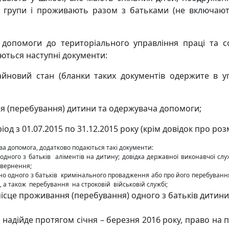
и I групи і проживають разом з батьками (не включаю
допомоги до територіального управління праці та со
ються наступні документи:
айновий стан (бланки таких документів одержите в уп
ня (перебування) дитини та одержувача допомоги;
еріод з 01.07.2015 по 31.12.2015 року (крім довідок про ро
а допомога, додатково подаються такі документи:
дного з батьків аліментів на дитину; довідка державної виконавчої слу
звернення;
но одного з батьків кримінального провадження або про його перебування
 а також перебування на строковій військовій службі;
ісце проживання (перебування) одного з батьків дитин
надійде протягом січня – березня 2016 року, право на