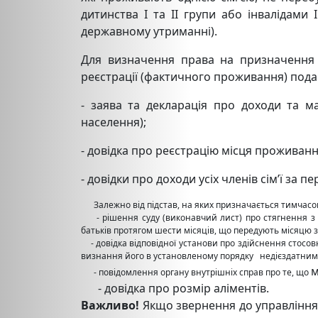
дитинства I та II групи або інвалідам
державному утриманні).
Для визначення права на призначення 
реєстрації (фактичного проживання) пода
- заява та декларація про доходи та м
населення);
- довідка про реєстрацію місця проживан
- довідки про доходи усіх членів сім’ї за п
Залежно від підстав, на яких призначається тимчасов
- рішення суду (виконавчий лист) про стягнення з о
батьків протягом шести місяців, що передують місяцю 
- довідка відповідної установи про здійснення стосов
визнання його в установленому порядку недієздатним,
м
- повідомлення органу внутрішніх справ про те, що
- довідка про розмір аліментів.
Важливо!
Якщо звернення до управління 