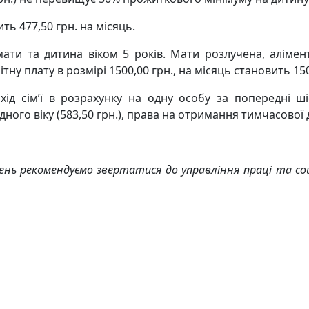
ть 477,50 грн. на місяць.
ь мати та дитина віком 5 років. Мати розлучена, алім
ну плату в розмірі 1500,00 грн., на місяць становить 1500,
ід сім’ї в розрахунку на одну особу за попередні ші
ого віку (583,50 грн.), права на отримання тимчасової д
нь рекомендуємо звертатися до управління праці та соц