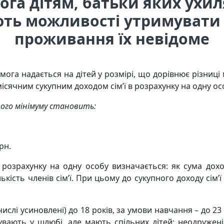
га дітям, батьки яких ухил
ють можливості утримувати
проживання їх невідоме
мога надається на дітей у розмірі, що дорівнює різниці
ісячним сукупним доходом сім’ї в розрахунку на одну осо
ого мінімуму становить:
грн.
розрахунку на одну особу визначається: як сума доході
лькість членів сім’ї. При цьому до сукупного доходу сі
числі усиновлені) до 18 років, за умови навчання – до 23 
вають у шлюбі, але мають спільних дітей; неодружені п