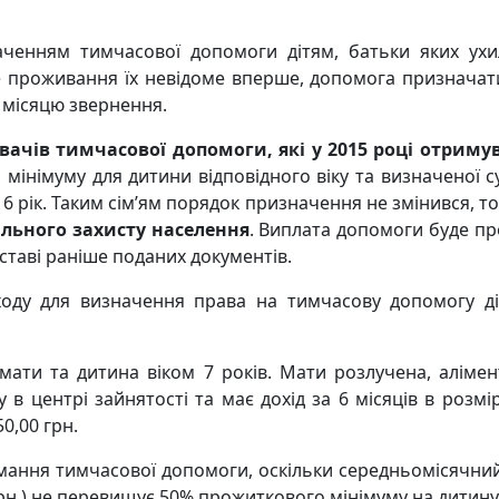
аченням тимчасової допомоги дітям, батьки яких ухи
 проживання їх невідоме вперше, допомога призначатим
 місяцю звернення.
ачів тимчасової допомоги, які у 2015 році отриму
мінімуму для дитини відповідного віку та визначеної с
6 рік. Таким сім’ям порядок призначення не змінився, т
ального захисту населення
. Виплата допомоги буде п
ставі раніше поданих документів.
оду для визначення права на тимчасову допомогу діт
ть мати та дитина віком 7 років. Мати розлучена, алім
в центрі зайнятості та має дохід за 6 місяців в розмір
50,00 грн.
имання тимчасової допомоги, оскільки середньомісячний 
грн.) не перевищує 50% прожиткового мінімуму на дитину в