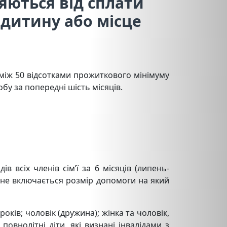
яються від сплати
 дитину або місце
 між 50 відсотками прожиткового мінімуму
бу за попередні шість місяців.
в всіх членів сім’ї за 6 місяців (липень-
м’ї не включається розмір допомоги на який
років; чоловік (дружина); жінка та чоловік,
овнолітні діти, які визнані інвалідами з