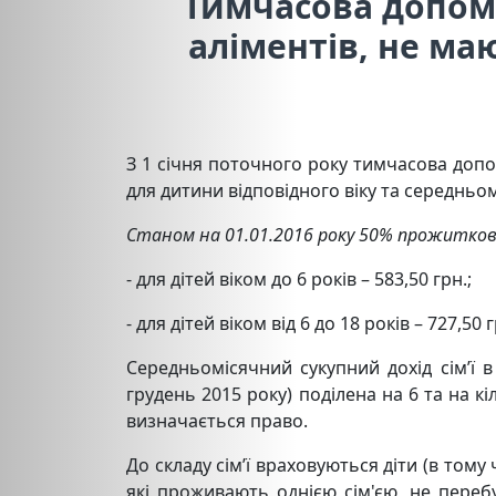
Тимчасова допомо
аліментів, не ма
З 1 січня поточного року тимчасова допо
для дитини відповідного віку та середньом
Станом на 01.01.2016 року 50% прожитков
- для дітей віком до 6 років – 583,50 грн.;
- для дітей віком від 6 до 18 років – 727,50 
Середньомісячний сукупний дохід сім’ї в 
грудень 2015 року) поділена на 6 та на кі
визначається право.
До складу сім’ї враховуються діти (в тому 
які проживають однією сім'єю, не перебу