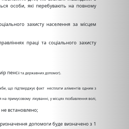
ться особи, які перебувають на повному
ціального захисту населення за місцем
равліннях праці та соціального захисту
змір пенс
ії та державних допомог).
жби, що підтверджує факт несплати аліментів одним з
 на примусовому лікуванні, у місцях позбавлення волі,
и не встановлено;
 призначення допомоги буде визначено з 1