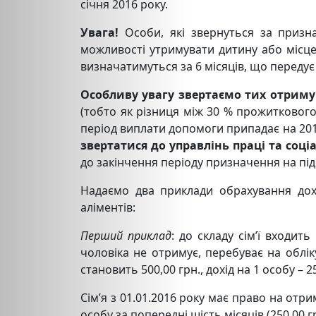
січня 2016 року.
Увага!
Особи, які звернуться за призн
можливості утримувати дитину або місце
визначатимуться за 6 місяців, що передує
Особливу увагу звертаємо тих отримув
(тобто як різниця між 30 % прожиткового 
період виплати допомоги припадає на 201
звертатися до управлінь праці та соці
до закінчення періоду призначення на під
Надаємо два приклади обрахування дох
аліментів:
Перший приклад
: до складу сім’ї входи
чоловіка не отримує, перебуває на обліку 
становить 500,00 грн., дохід на 1 особу – 2
Сім’я з 01.01.2016 року має право на отр
особу за попередні шість місяців (250,00 