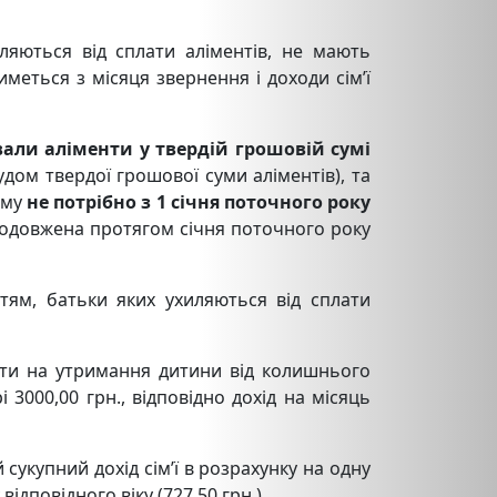
ляються від сплати аліментів, не мають
еться з місяця звернення і доходи сім’ї
вали аліменти у твердій грошовій сумі
удом твердої грошової суми аліментів), та
ому
не потрібно з 1 січня поточного року
родовжена протягом січня поточного року
ям, батьки яких ухиляються від сплати
енти на утримання дитини від колишнього
і 3000,00 грн., відповідно дохід на місяць
сукупний дохід сім’ї в розрахунку на одну
ідповідного віку (727,50 грн.).