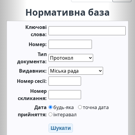
Нормативна база
Ключові
слова:
Номер:
Тип
документа:
Видавник:
Номер сесії:
Номер
скликання:
Дата
будь-яка
точна дата
прийняття:
інтеравал
Шукати