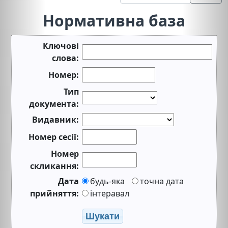
Нормативна база
Ключові
слова:
Номер:
Тип
документа:
Видавник:
Номер сесії:
Номер
скликання:
Дата
будь-яка
точна дата
прийняття:
інтеравал
Шукати