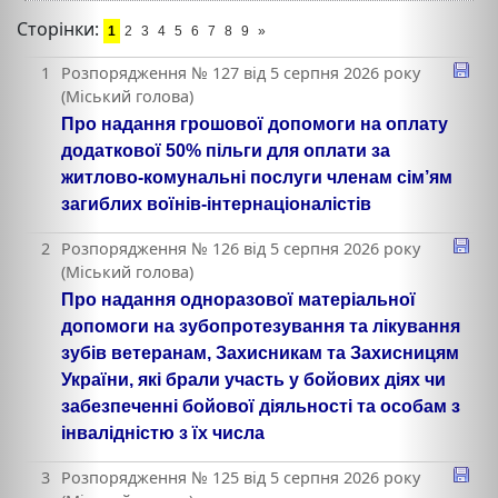
Сторінки:
1
2
3
4
5
6
7
8
9
»
1
Розпорядження № 127 від 5 серпня 2026 року
(Міський голова)
Про надання грошової допомоги на оплату
додаткової 50% пільги для оплати за
житлово-комунальні послуги членам сім’ям
загиблих воїнів-інтернаціоналістів
2
Розпорядження № 126 від 5 серпня 2026 року
(Міський голова)
Про надання одноразової матеріальної
допомоги на зубопротезування та лікування
зубів ветеранам, Захисникам та Захисницям
України, які брали участь у бойових діях чи
забезпеченні бойової діяльності та особам з
інвалідністю з їх числа
3
Розпорядження № 125 від 5 серпня 2026 року