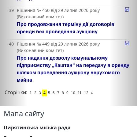
39
Рішення № 450 від 29 липня 2026 року
(Виконавчий комітет)
Про продовження терміну дії договорів
оренди без проведення аукціону
40
Рішення № 449 від 29 липня 2026 року
(Виконавчий комітет)
Про надання дозволу комунальному
підприємству „Каштан“ на передачу в оренду
шляхом проведення аукціону нерухомого
майна
Сторінки:
1
2
3
4
5
6
7
8
9
10
11
12
»
Мапа сайту
Пирятинська міська рада