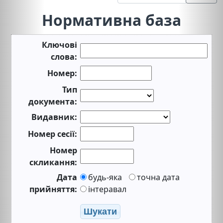
Нормативна база
Ключові
слова:
Номер:
Тип
документа:
Видавник:
Номер сесії:
Номер
скликання:
Дата
будь-яка
точна дата
прийняття:
інтеравал
Шукати