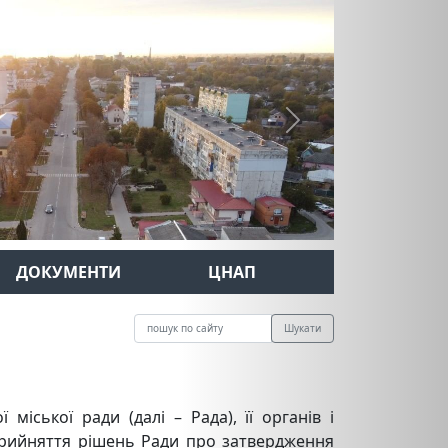
Next
ДОКУМЕНТИ
ЦНАП
Шукати
іської ради (далі – Рада), її органів і
, прийняття рішень Ради про затвердження