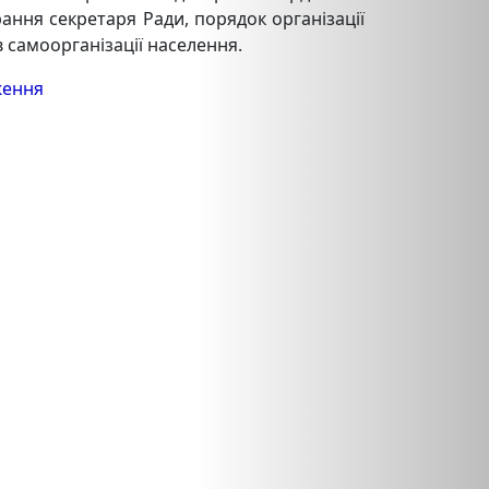
рання секретаря Ради, порядок організації
 самоорганізації населення.
ження