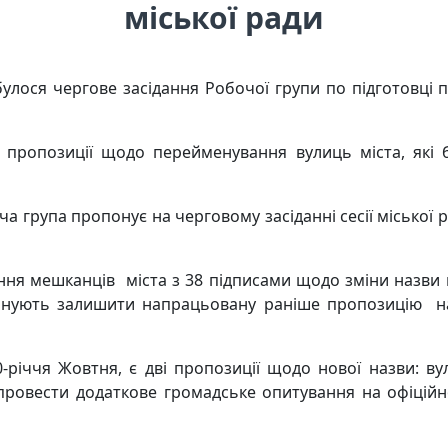
міської ради
ідбулося чергове засідання Робочої групи по підготовц
 пропозиції щодо перейменування вулиць міста, які 
 група пропонує на черговому засіданні сесії міської 
ення мешканців міста з 38 підписами щодо зміни назви
нують залишити напрацьовану раніше пропозицію на 
-річчя Жовтня, є дві пропозиції щодо нової назви: вул
овести додаткове громадське опитування на офіційно