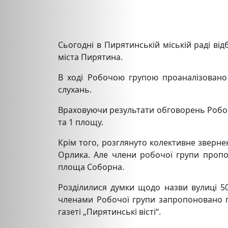
Сьогодні в Пирятинській міській раді в
міста Пирятина.
В ході Робочою групою проаналізовано
слухань.
Враховуючи результати обговорень Робоча
та 1 площу.
Крім того, розглянуто колективне зверн
Орлика. Але члени робочої групи пропо
площа Соборна.
Розділилися думки щодо назви вулиці 50
членами Робочої групи запропоновано пр
газеті „Пирятинські вісті“.