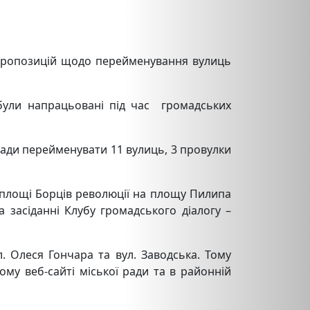
і пропозицій щодо перейменування вулиць
були напрацьовані під час громадських
ради перейменувати 11 вулиць, 3 провулки
 площі Борців революції на площу Пилипа
засіданні Клубу громадського діалогу –
. Олеся Гончара та вул. Заводська. Тому
му веб-сайті міської ради та в районній