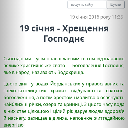
Шукати
19 січня 2016 року 11:35
19 січня - Хрещення
Господнє
Сьогодні ми з усім православним світом відзначаємо
велике християнське свято — Богоявлення Господнє,
яке в народі називають Водохреща.
Цього дня у водах Йорданських у православних та
греко-католицьких храмах відбуваються святкові
богослужіння, а потім хрестом і молитвою освячують
найближчі річки, озера та криниці. З цього часу вода
в них стає цілющою і цілий рік дарує людям здоров'я
й наснагу, захищає від лиха, наповнює життєдайною
енергією.