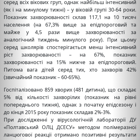
серед всіх вікових груп, однак найбільш інтенсивний
(як і на минулому тижні) – у віковій групі 30-64 роки.
Показник захворюваності склав 117,1 на 10 тисяч
населення (на 67,3% вище за епідпороговий та
майже у 4,5 рази вище захворюваності за
аналогічний тиждень минулого року). При цьому
серед школярів спостерігається менш інтенсивний
ріст захворюваності – на 67%, показник
захворюваності на 15% нижче за епідпороговий.
Питома вага дітей серед тих, хто захворів 42%
(звичайний показник – 60-65%).
Госпіталізовано 859 хворих (481 дитина), що складає
5% від кількості захворілих (показник на рівні
попереднього тижня), однак з початку епідсезону і
до кінця 2015 року показник складав 2%-3%.
При дослідженні у вірусологічній лабораторії ДУ
«Полтавський ОЛЦ ДСЕСУ» методом полімеразної
ланцюгової реакції отримано позитивні результати