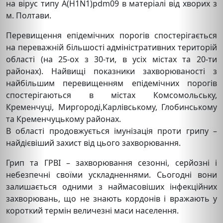
на вірус типу A(H1N1)pdm09 в матеріалі від хворих з
м. Полтави.
Перевищення епідемічних порогів спостерігається
на переважній більшості адміністративних територій
області (на 25-ох з 30-ти, в усіх містах та 20-ти
районах). Найвищі показники захворюваності з
найбільшим перевищенням епідемічних порогів
спостерігаються в містах Комсомольську,
Кременчуці, Миргороді,Карлівському, Глобинському
та Кременчуцькому районах.
В області продовжується імунізація проти грипу –
найдієвіший захист від цього захворювання.
Грип та ГРВІ – захворювання сезонні, серйозні і
небезпечні своїми ускладненнями. Сьогодні вони
залишається одними з наймасовіших інфекційних
захворювань, що не знають кордонів і вражають у
короткий термін величезні маси населення.