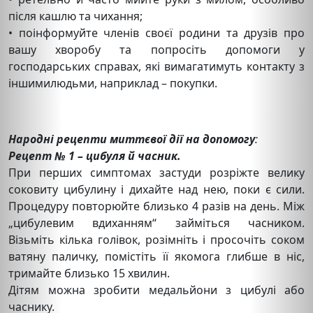
після кашлю та чихання;
• поінформуйте членів своєї родини та друзів про
вашу хворобу та попросіть допомоги у
господарських справах, які вимагатимуть контакту з
іншимилюдьми, наприклад – покупки.
Народні рецепти миттєвої дії на допомогу
:
Рецепт № 1 – цибуля й часник.
При перших симптомах застуди розріжте велику
соковиту цибулину і дихайте над нею, поки є сили.
Процедуру повторюйте близько 4 разів на день. Між
„цибулевим вдиханням“ займіться часником.
Візьміть кілька голівок, розімніть і просочіть соком
ватяну паличку, помістіть її якомога глибше в ніс,
тримайте близько 15 хвилин.
Дітям можна зробити медальйони з цибулі або
часнику.