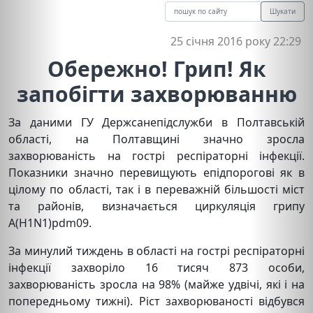
Шукати
25 січня 2016 року 22:29
Обережно! Грип! Як
запобігти захворюванню
За даними ГУ Держсанепідслужби в Полтавській
області, на Полтавщині значно зросла
захворюваність на гострі респіраторні інфекції.
Показники значно перевищують епідпорогові як в
цілому по області, так і в переважній більшості міст
та районів, визначається циркуляція грипу
A(H1N1)pdm09.
За минулий тиждень в області на гострі респіраторні
інфекції захворіло 16 тисяч 873 особи,
захворюваність зросла на 98% (майже удвічі, які і на
попередньому тижні). Ріст захворюваності відбувся