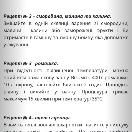
Рецепт № 2 – смородина, малина та калина.
Змішайте в одній склянці варення зі смородини,
малини і калини або заморожені фрукти і Ви
отримаєте вітамінну та смачну бомбу, яка допоможе
у лікуванні.
Рецепт № 3– ромашка.
При відсутності підвищеної температури, можна
прийняти ромашкову ванну. Візьміть 400 г ромашки і
10 л окропу, настоюйте близько 2 годин. Процідіть
рідину і вилийте у ванну. Процедура триває
максимум 15 хвилин при температурі 35°С.
Рецепт № 4– оцет і гірчиця.
Візьміть теплі вовняні шкарпетки і насипте у них суху
гірчицю, ходіть так добу-дві. Ще можна зробити