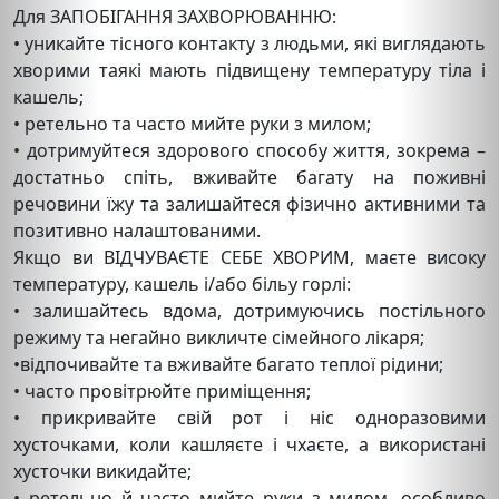
Для ЗАПОБІГАННЯ ЗАХВОРЮВАННЮ:
• уникайте тісного контакту з людьми, які виглядають
хворими таякі мають підвищену температуру тіла і
кашель;
• ретельно та часто мийте руки з милом;
• дотримуйтеся здорового способу життя, зокрема –
достатньо спіть, вживайте багату на поживні
речовини їжу та залишайтеся фізично активними та
позитивно налаштованими.
Якщо ви ВІДЧУВАЄТЕ СЕБЕ ХВОРИМ, маєте високу
температуру, кашель і/або більу горлі:
• залишайтесь вдома, дотримуючись постільного
режиму та негайно викличте сімейного лікаря;
•відпочивайте та вживайте багато теплої рідини;
• часто провітрюйте приміщення;
• прикривайте свій рот і ніс одноразовими
хусточками, коли кашляєте і чхаєте, а використані
хусточки викидайте;
• ретельно й часто мийте руки з милом, особливо