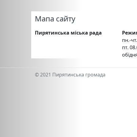
Мапа сайту
Пирятинська міська рада
Режи
пн.-чт.
пт. 08.
обідня
© 2021 Пирятинська громада