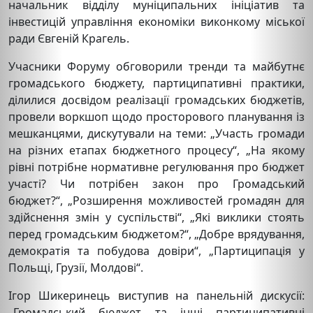
начальник відділу муніципальних ініціатив та
інвестицій управління економіки виконкому міської
ради Євгеній Крагель.
Учасники Форуму обговорили тренди та майбутнє
громадського бюджету, партиципативні практики,
ділилися досвідом реалізації громадських бюджетів,
провели воркшоп щодо просторового планування із
мешканцями, дискутували на теми: „Участь громади
на різних етапах бюджетного процесу“, „На якому
рівні потрібне нормативне регулювання про бюджет
участі? Чи потрібен закон про Громадський
бюджет?“, „Розширення можливостей громадян для
здійснення змін у суспільстві“, „Які виклики стоять
перед громадським бюджетом?“, „Добре врядування,
демократія та побудова довіри“, „Партиципація у
Польщі, Грузії, Молдові“.
Ігор Шикеринець виступив на панельній дискусії:
„Громадський бюджет та інші партиципативні