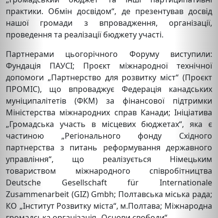
практики. Обмін досвідом“, де презентував досвід
нашої громади з впровадження, організації,
проведення та реалізації бюджету участі.
Партнерами цьогорічного Форуму виступили:
Фундація ПАУСІ; Проєкт міжнародної технічної
допомоги „Партнерство для розвитку міст“ (Проєкт
ПРОМІС), що впроваджує Федерація канадських
муніципалітетів (ФКМ) за фінансової підтримки
Міністерства міжнародних справ Канади; Ініціатива
„Громадська участь в місцевих бюджетах“, яка є
частиною „Регіонального фонду Східного
партнерства з питань реформування державного
управління“, що реалізується Німецьким
товариством міжнародного співробітництва
Deutsche Gesellschaft für Internationale
Zusammenarbeit (GIZ) Gmbh; Полтавська міська рада;
КО „Інститут Розвитку міста“, м.Полтава; Міжнародна
громадська організація „Основи свободи“.