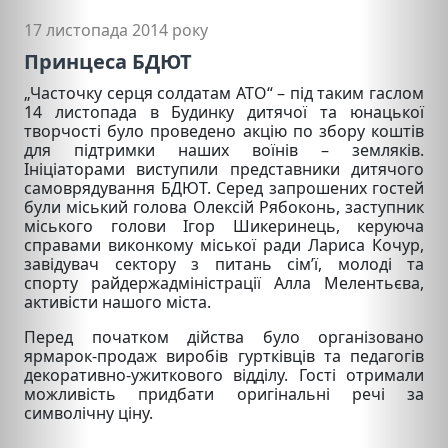
17 листопада 2014 року
Принцеса БДЮТ
„Часточку серця солдатам АТО“ – під таким гаслом
14 листопада в Будинку дитячої та юнацької
творчості було проведено акцію по збору коштів
для підтримки наших воїнів – земляків.
Ініціаторами виступили представники дитячого
самоврядування БДЮТ. Серед запрошених гостей
були міський голова Олексій Рябоконь, заступник
міського голови Ігор Шикеринець, керуюча
справами виконкому міської ради Лариса Кочур,
завідувач сектору з питань сім’ї, молоді та
спорту райдержадміністрації Алла Мелентьєва,
активісти нашого міста.
Перед початком дійства було організовано
ярмарок-продаж виробів гуртківців та педагогів
декоративно-ужиткового відділу. Гості отримали
можливість придбати оригінальні речі за
символічну ціну.