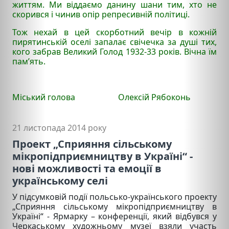
життям. Ми віддаємо данину шани тим, хто не
скорився і чинив опір репресивній політиці.
Тож нехай в цей скорботний вечір в кожній
пирятинській оселі запалає свічечка за душі тих,
кого забрав Великий Голод 1932-33 років. Вічна їм
пам’ять.
Міський голова Олексій Рябоконь
21 листопада 2014 року
Проект „Сприяння сільському
мікропідприємництву в Україні“ -
нові можливості та емоції в
українському селі
У підсумковій події польсько-українського проекту
„Сприяння сільському мікропідприємництву в
Україні“ - Ярмарку – конференції, який відбувся у
Черкаському художньому музеї взяли участь