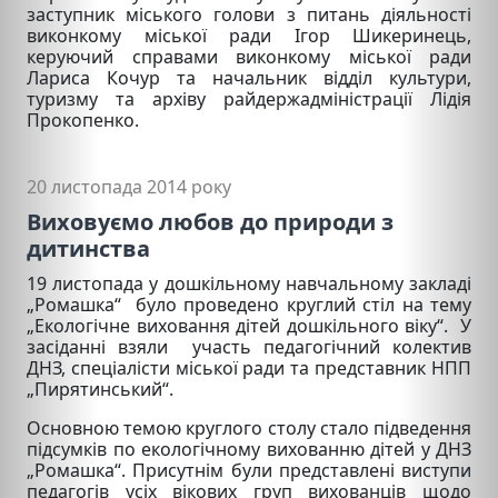
заступник міського голови з питань діяльності
виконкому міської ради Ігор Шикеринець,
керуючий справами виконкому міської ради
Лариса Кочур та начальник відділ культури,
туризму та архіву райдержадміністрації Лідія
Прокопенко.
20 листопада 2014 року
Виховуємо любов до природи з
дитинства
19 листопада у дошкільному навчальному закладі
„Ромашка“ було проведено круглий стіл на тему
„Екологічне виховання дітей дошкільного віку“. У
засіданні взяли участь педагогічний колектив
ДНЗ, спеціалісти міської ради та представник НПП
„Пирятинський“.
Основною темою круглого столу стало підведення
підсумків по екологічному вихованню дітей у ДНЗ
„Ромашка“. Присутнім були представлені виступи
педагогів усіх вікових груп вихованців щодо