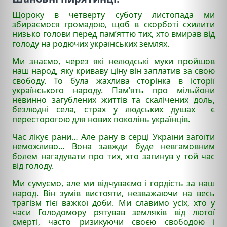
Щороку в четверту суботу листопада ми
збираємося громадою, щоб в скорботі схилити
низько голови перед пам’яттю тих, хто вмирав від
голоду на родючих українських землях.
Ми знаємо, через які нелюдські муки пройшов
наш народ, яку криваву ціну він заплатив за свою
свободу. То була жахлива сторінка в історії
українського народу. Пам’ять про мільйони
невинно загублених життів та скалічених доль,
безлюдні села, страх у людських душах є
пересторогою для нових поколінь українців.
Час лікує рани… Але рану в серці України загоїти
неможливо... Вона завжди буде невгамовним
болем нагадувати про тих, хто загинув у той час
від голоду.
Ми сумуємо, але ми відчуваємо і гордість за наш
народ. Він зумів вистояти, незважаючи на весь
трагізм тієї важкої доби. Ми славимо усіх, хто у
часи Голодомору рятував земляків від лютої
смерті, часто ризикуючи своєю свободою і