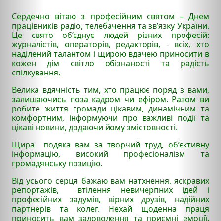
Сердечно вітаю з професійним святом – Днем
працівників радіо, телебачення та зв’язку України.
Це свято об’єднує людей різних професій:
журналістів, операторів, редакторів, - всіх, хто
наділений талантом і щирою вдачею приносити в
кожен дім світло обізнаності та радість
спілкування.
Велика вдячність тим, хто працює поряд з вами,
залишаючись поза кадром чи ефіром. Разом ви
робите життя громади цікавим, динамічним та
комфортним, інформуючи про важливі події та
цікаві новини, додаючи йому змістовності.
Щира подяка вам за творчий труд, об’єктивну
інформацію, високий професіоналізм та
громадянську позицію.
Від усього серця бажаю вам натхнення, яскравих
репортажів, втілення невичерпних ідей і
професійних задумів, вірних друзів, надійних
партнерів та колег. Нехай щоденна праця
приносить вам задоволення та приємні емоції.