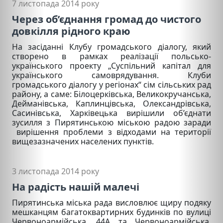
7 листопада 2014 року
Через об’єднання громад до чистого
довкілля рідного краю
На засіданні Клубу громадського діалогу, який
створено в рамках реалізації польсько-
українського проекту „Суспільний капітал для
українського самоврядування. Клуби
громадського діалогу у регіонах“ сім сільських рад
району, а саме: Білоцерківська, Великокручанська,
Дейманівська, Каплинцівська, Олександрівська,
Сасинівська, Харківецька вирішили об’єднати
зусилля з Пирятинською міською радою заради
вирішення проблеми з відходами на території
вищезазначених населених пунктів.
3 листопада 2014 року
На радість нашій малечі
Пирятинська міська рада висловлює щиру подяку
мешканцям багатоквартирних будинків по вулиці
Червоноармійська, 44А та Червоноармійська,