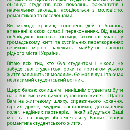
об’єднує студентів всіх поколінь, факультетів і
навчальних закладів, асоціюється з молодістю,
романтикою та веселощами.
Ви молоді, красиві, сповнені ідей і бажань,
впевнені в своїх силах і переконаннях. Від вашої
небайдужої життєвої позиції, активної участі у
громадському житті та суспільних перетвореннях
великою мірою залежить майбутнє нашого
рідного міста і України.
Вітаю всіх тих, хто був студентом і ніколи не
забуде свої студентські роки та протягом усього
життя залишиться молодим, бо має в душі та очах
незгасимий студентський вогник.
Щиро бажаю колишнім і нинішнім студентам бути
на рівні високих вимог сучасного життя. Щастя
Вам на життєвому шляху, справжнього кохання,
вірних друзів, мудрих наставників, досвідчених
колег, надійних партнерів. Нехай збудуться Ваші
мрії та назавжди збережеться у Ваших серцях
романтика студентського життя.