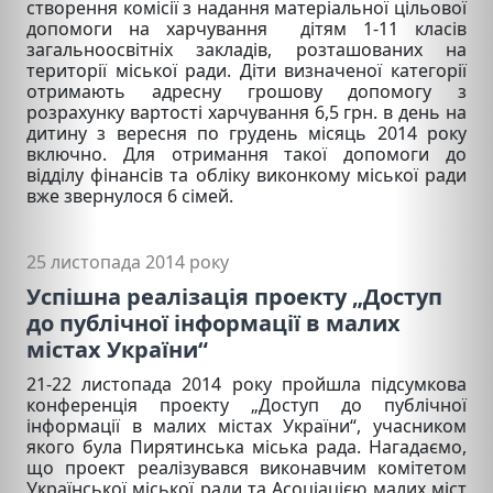
створення комісії з надання матеріальної цільової
допомоги на харчування дітям 1-11 класів
загальноосвітніх закладів, розташованих на
території міської ради. Діти визначеної категорії
отримають адресну грошову допомогу з
розрахунку вартості харчування 6,5 грн. в день на
дитину з вересня по грудень місяць 2014 року
включно. Для отримання такої допомоги до
відділу фінансів та обліку виконкому міської ради
вже звернулося 6 сімей.
25 листопада 2014 року
Успішна реалізація проекту „Доступ
до публічної інформації в малих
містах України“
21-22 листопада 2014 року пройшла підсумкова
конференція проекту „Доступ до публічної
інформації в малих містах України“, учасником
якого була Пирятинська міська рада. Нагадаємо,
що проект реалізувався виконавчим комітетом
Української міської ради та Асоціацією малих міст