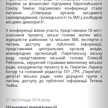
України за фінансової підтримки Європейського
Союзу. Темою підсумкової конференції стало
питання „Співпраця органів місцевого
самоврядування, громадськості та ЗМІ у розбудові
місцевої демократії“.
У конференції взяли участь представники 18 міст-
учасників проекту, міські голови малих міст,
журналісти районних та міських ЗМІ, експерти з
питань доступу до публічної інформації,
представники центральних органів влади,
міжнародних організацій. Пирятинську міську
раду представляли міський голова Олексій
Рябоконь, керуючий справами виконкому міської
ради, координатор проекту в м. Пирятин Лариса
Кочур та головний редактор ПП „ТРК „Пирятин“,
депутат міської ради, член дорадчої групи з
питань доступу до публічної інформації Тетяна
Чайка.
21 листопада 2014 року
Шановні пирятинці!