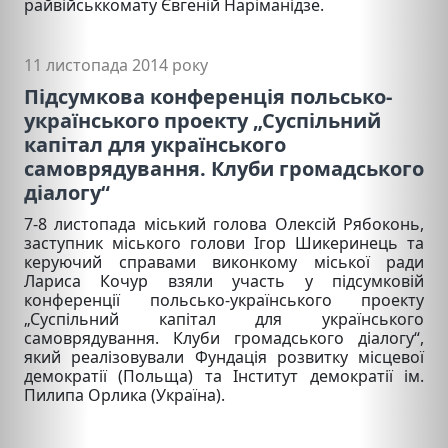
райвійськкомату Євгеній Наріманідзе.
11 листопада 2014 року
Підсумкова конференція польсько-
українського проекту „Суспільний
капітал для українського
самоврядування. Клуби громадського
діалогу“
7-8 листопада міський голова Олексій Рябоконь,
заступник міського голови Ігор Шикеринець та
керуючий справами виконкому міської ради
Лариса Кочур взяли участь у підсумковій
конференції польсько-українського проекту
„Суспільний капітал для українського
самоврядування. Клуби громадського діалогу“,
який реалізовували Фундація розвитку місцевої
демократії (Польща) та Інститут демократії ім.
Пилипа Орлика (Україна).