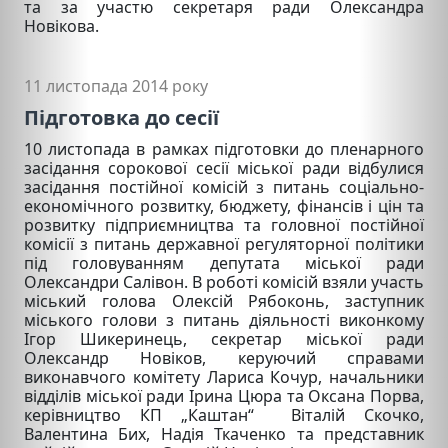
та за участю секретаря ради Олександра
Новікова.
11 листопада 2014 року
Підготовка до сесії
10 листопада в рамках підготовки до пленарного
засідання сорокової сесії міської ради відбулися
засідання постійної комісій з питань соціально-
економічного розвитку, бюджету, фінансів і цін та
розвитку підприємництва та головної постійної
комісії з питань державної регуляторної політики
під головуванням депутата міської ради
Олександри Салівон. В роботі комісій взяли участь
міський голова Олексій Рябоконь, заступник
міського голови з питань діяльності виконкому
Ігор Шикеринець, секретар міської ради
Олександр Новіков, керуючий справами
виконавчого комітету Лариса Кочур, начальники
відділів міської ради Ірина Цюра та Оксана Порва,
керівництво КП „Каштан“ Віталій Скочко,
Валентина Бих, Надія Ткаченко та представник