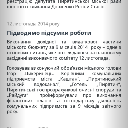
реєстрацію депутата Пирятинської міської ради
шостого скликання Довженко Регіни Стасіо.
12 листопада 2014 року
Підводимо підсумки роботи
Виконання дохідної та видаткової частини
міського бюджету за 9 місяців 2014 року – одне з
основних питань, яке розглядалося на плановому
засіданні виконавчого комітету 12 листопада.
Головував виконуючий обов’язки міського голови
Ігор Шикеринець. Керівники комунальних
підприємств міста „Каштан“, „Пирятинський
міський водоканал“, „Готель „Пирятин“,
Пирятинські госпрозрахункові очисні споруди та
„Райдуга“ проінформували про виконання
фінансових планів та господарську діяльність
комунальних підприємств за 9 місяців звітного
року.