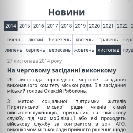
Новини
2014
2015
2016
2017
2018
2019
2020
2021
2022
січень
лютий
березень
квітень
травень
чер
липень
серпень
вересень
жовтень
листопад
гру
27 листопада 2014 року
На черговому засіданні виконкому
26 листопада проведено чергове засідання
виконавчого комітету міської ради. Вів засідання
міський голова Олексій Рябоконь.
З метою соціальної підтримки жителів
Пирятинської міської ради- членів сімей
військовослужбовців, призваних на військову
службу під час мобілізації або які проходять
військову службу за контрактом в зоні АТО,
виконкомом міської ради прийнято рішення щодо