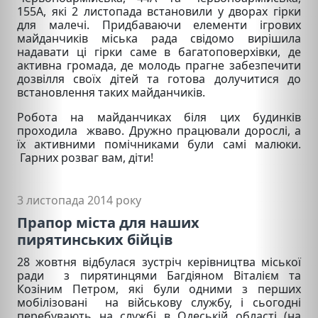
155А, які 2 листопада встановили у дворах гірки
для малечі. Придбаваючи елементи ігрових
майданчиків міська рада свідомо вирішила
надавати ці гірки саме в багатоповерхівки, де
активна громада, де молодь прагне забезпечити
дозвілля своїх дітей та готова долучитися до
встановлення таких майданчиків.
Робота на майданчиках біля цих будинків
проходила жваво. Дружно працювали дорослі, а
їх активними помічниками були самі малюки.
Гарних розваг вам, діти!
3 листопада 2014 року
Прапор міста для наших
пирятинських бійців
28 жовтня відбулася зустріч керівництва міської
ради з пирятинцями Багдіяном Віталієм та
Козіним Петром, які були одними з перших
мобілізовані на військову службу, і сьогодні
перебувають на службі в Одеській області (на