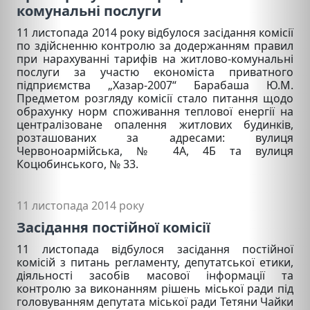
комунальні послуги
11 листопада 2014 року відбулося засідання комісії
по здійсненню контролю за додержанням правил
при нарахуванні тарифів на житлово-комунальні
послуги за участю економіста приватного
підприємства „Хазар-2007“ Барабаша Ю.М.
Предметом розгляду комісії стало питання щодо
обрахунку норм споживання теплової енергії на
централізоване опалення житлових будинків,
розташованих за адресами: вулиця
Червоноармійська, № 4А, 4Б та вулиця
Коцюбинського, № 33.
11 листопада 2014 року
Засідання постійної комісії
11 листопада відбулося засідання постійної
комісій з питань регламенту, депутатської етики,
діяльності засобів масової інформації та
контролю за виконанням рішень міської ради під
головуванням депутата міської ради Тетяни Чайки