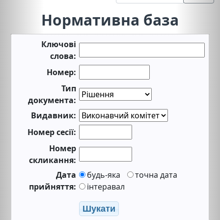
Нормативна база
Ключові
слова:
Номер:
Тип
документа:
Видавник:
Номер сесії:
Номер
скликання:
Дата
будь-яка
точна дата
прийняття:
інтеравал
Шукати