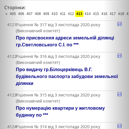
Сторінки:
«
405
406
407
408
409
410
411
412
413
414
415
416
417
418
4
4121
Рішення № 317 від 3 листопада 2020 року
(Виконавчий комітет)
Про присвоєння адреси земельній ділянці
гр.Светловського С.І. по ***
4122
Рішення № 316 від 3 листопада 2020 року
(Виконавчий комітет)
Про видачу гр.Білоцерківець В.Г.
будівельного паспорта забудови земельної
ділянки
4123
Рішення № 315 від 3 листопада 2020 року
(Виконавчий комітет)
Про нумерацію квартири у житловому
будинку по ***
4124
Рішення № 314 від 3 листопада 2020 року