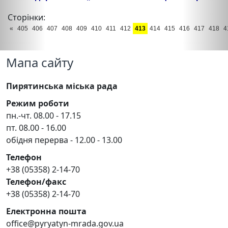
Сторінки:
«
405
406
407
408
409
410
411
412
413
414
415
416
417
418
4
Мапа сайту
Пирятинська міська рада
Режим роботи
пн.-чт. 08.00 - 17.15
пт. 08.00 - 16.00
обідня перерва - 12.00 - 13.00
Телефон
+38 (05358) 2-14-70
Телефон/факс
+38 (05358) 2-14-70
Електронна пошта
office@pyryatyn-mrada.gov.ua