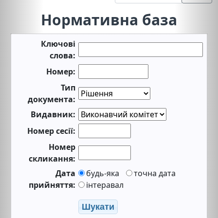
Нормативна база
Ключові
слова:
Номер:
Тип
документа:
Видавник:
Номер сесії:
Номер
скликання:
Дата
будь-яка
точна дата
прийняття:
інтеравал
Шукати