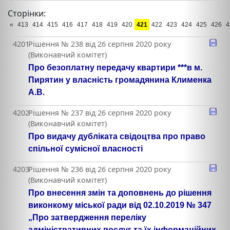
Сторінки:
«
413
414
415
416
417
418
419
420
421
422
423
424
425
426
4
4201
Рішення № 238 від 26 серпня 2020 року
(Виконавчий комітет)
Про безоплатну передачу квартири ***в м.
Пирятин у власність громадянина Клименка
А.В.
4202
Рішення № 237 від 26 серпня 2020 року
(Виконавчий комітет)
Про видачу дубліката свідоцтва про право
спільної сумісної власності
4203
Рішення № 236 від 26 серпня 2020 року
(Виконавчий комітет)
Про внесення змін та доповнень до рішення
виконкому міської ради від 02.10.2019 № 347
„Про затвердження переліку
адміністративних послуг та їх інформаційних