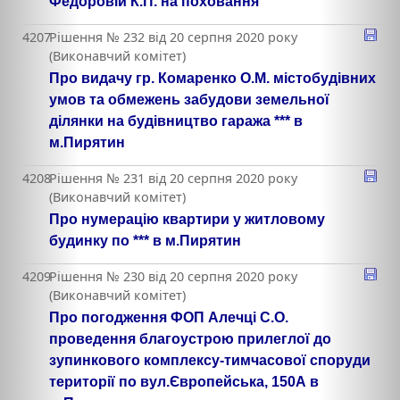
Федоровій К.П. на поховання
4207
Рішення № 232 від 20 серпня 2020 року
(Виконавчий комітет)
Про видачу гр. Комаренко О.М. містобудівних
умов та обмежень забудови земельної
ділянки на будівництво гаража *** в
м.Пирятин
4208
Рішення № 231 від 20 серпня 2020 року
(Виконавчий комітет)
Про нумерацію квартири у житловому
будинку по *** в м.Пирятин
4209
Рішення № 230 від 20 серпня 2020 року
(Виконавчий комітет)
Про погодження ФОП Алечці С.О.
проведення благоустрою прилеглої до
зупинкового комплексу-тимчасової споруди
території по вул.Європейська, 150А в