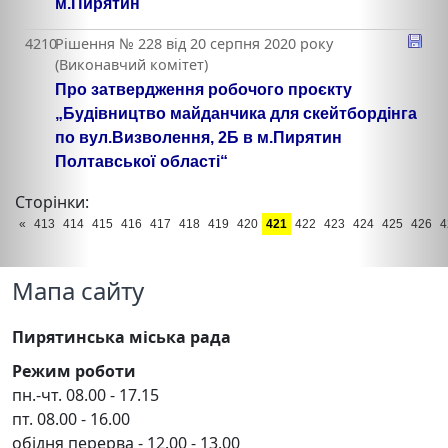
м.Пирятин
4210
Рішення № 228 від 20 серпня 2020 року
(Виконавчий комітет)
Про затвердження робочого проєкту
„Будівництво майданчика для скейтбордінга
по вул.Визволення, 2Б в м.Пирятин
Полтавської області“
Сторінки:
«
413
414
415
416
417
418
419
420
421
422
423
424
425
426
4
Мапа сайту
Пирятинська міська рада
Режим роботи
пн.-чт. 08.00 - 17.15
пт. 08.00 - 16.00
обідня перерва - 12.00 - 13.00