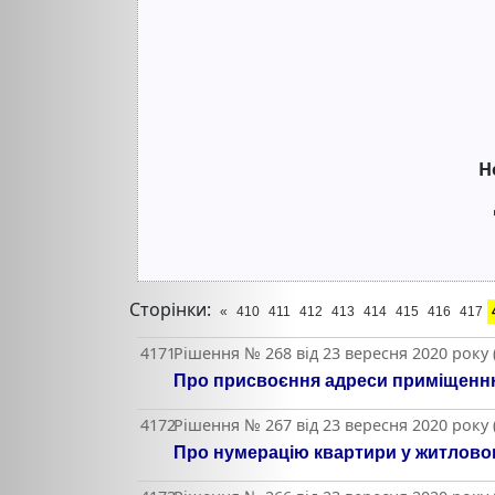
Н
Сторінки:
«
410
411
412
413
414
415
416
417
4171
Рішення № 268 від 23 вересня 2020 року
Про присвоєння адреси приміщенню 
4172
Рішення № 267 від 23 вересня 2020 року
Про нумерацію квартири у житловом