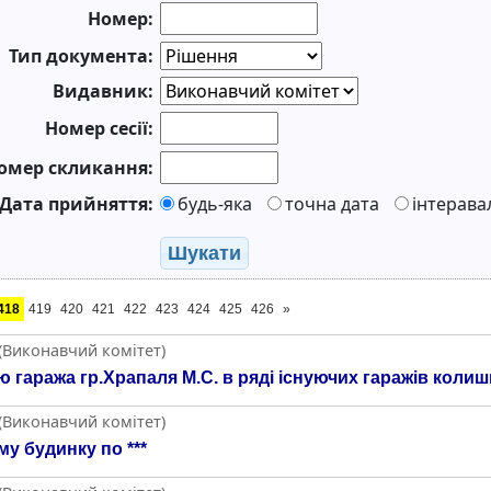
Номер:
Тип документа:
Видавник:
Номер сесії:
омер скликання:
Дата прийняття:
будь-яка
точна дата
інтерава
Шукати
418
419
420
421
422
423
424
425
426
»
 (Виконавчий комітет)
гаража гр.Храпаля М.С. в ряді існуючих гаражів колиш
 (Виконавчий комітет)
у будинку по ***