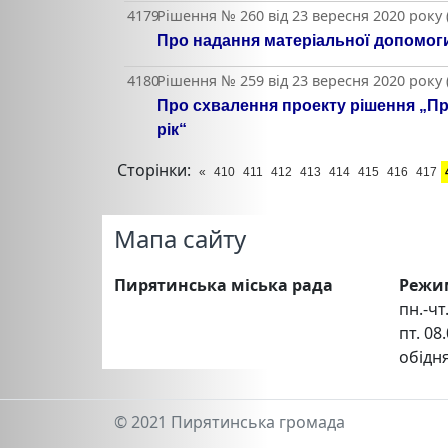
4179
Рішення № 260 від 23 вересня 2020 року
Про надання матеріальної допомоги
4180
Рішення № 259 від 23 вересня 2020 року
Про схвалення проекту рішення „Пр
рік“
Сторінки:
«
410
411
412
413
414
415
416
417
Мапа сайту
Пирятинська міська рада
Режи
пн.-чт.
пт. 08.
обідня
© 2021 Пирятинська громада