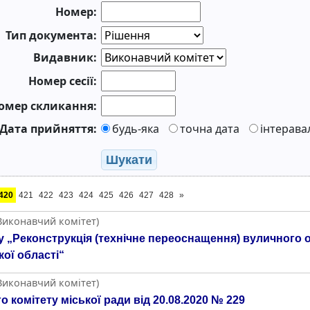
Номер:
Тип документа:
Видавник:
Номер сесії:
омер скликання:
Дата прийняття:
будь-яка
точна дата
інтерава
Шукати
420
421
422
423
424
425
426
427
428
»
(Виконавчий комітет)
 „Реконструкція (технічне переоснащення) вуличного о
ої області“
(Виконавчий комітет)
 комітету міської ради від 20.08.2020 № 229