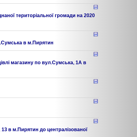
днаної територіальної громади на 2020
л.Сумська в м.Пирятин
влі магазину по вул.Сумська, 1А в
 13 в м.Пирятин до централізованої