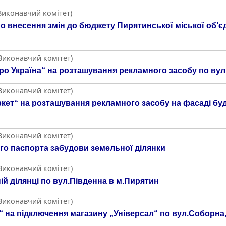
(Виконавчий комітет)
о внесення змін до бюджету Пирятинської міської об’є
(Виконавчий комітет)
ро Україна“ на розташування рекламного засобу по ву
(Виконавчий комітет)
ет“ на розташування рекламного засобу на фасаді буді
(Виконавчий комітет)
го паспорта забудови земельної ділянки
(Виконавчий комітет)
й ділянці по вул.Південна в м.Пирятин
(Виконавчий комітет)
 на підключення магазину „Універсал“ по вул.Соборна,