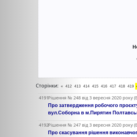
Н
Сторінки:
«
412
413
414
415
416
417
418
419
4191
Рішення № 248 від 3 вересня 2020 року 
Про затвердження робочого проєкту
вул.Соборна в м.Пирятин Полтавськ
4192
Рішення № 247 від 3 вересня 2020 року 
Про скасування рішення виконавчого