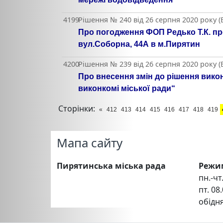
4199
Рішення № 240 від 26 серпня 2020 року 
Про погодження ФОП Редько Т.К. пр
вул.Соборна, 44А в м.Пирятин
4200
Рішення № 239 від 26 серпня 2020 року 
Про внесення змін до рішення викон
виконкомі міської ради“
Сторінки:
«
412
413
414
415
416
417
418
419
Мапа сайту
Пирятинська міська рада
Режи
пн.-чт.
пт. 08.
обідня