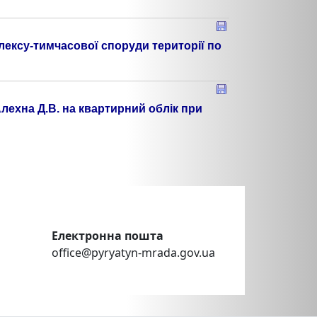
ексу-тимчасової споруди території по
Алехна Д.В. на квартирний облік при
Електронна пошта
office@pyryatyn-mrada.gov.ua