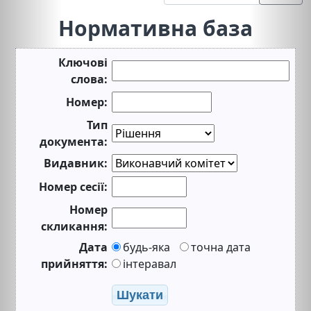
Нормативна база
Ключові
слова:
Номер:
Тип
документа:
Видавник:
Номер сесії:
Номер
скликання:
Дата
будь-яка
точна дата
прийняття:
інтеравал
Шукати