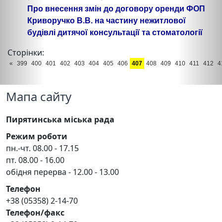
Про внесення змін до договору оренди ФОП
Криворучко В.В. на частину нежитлової
будівлі дитячої консультації та стоматології
Сторінки:
«
399
400
401
402
403
404
405
406
407
408
409
410
411
412
4
Мапа сайту
Пирятинська міська рада
Режим роботи
пн.-чт. 08.00 - 17.15
пт. 08.00 - 16.00
обідня перерва - 12.00 - 13.00
Телефон
+38 (05358) 2-14-70
Телефон/факс