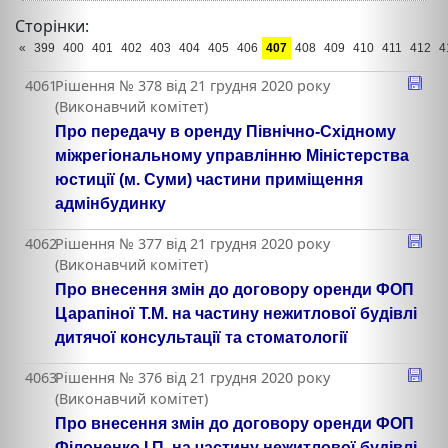
Сторінки:
«
399
400
401
402
403
404
405
406
407
408
409
410
411
412
4
4061
Рішення № 378 від 21 грудня 2020 року
(Виконавчий комітет)
Про передачу в оренду Північно-Східному
міжрегіональному управлінню Міністерства
юстиції (м. Суми) частини приміщення
адмінбудинку
4062
Рішення № 377 від 21 грудня 2020 року
(Виконавчий комітет)
Про внесення змін до договору оренди ФОП
Царапіної Т.М. на частину нежитлової будівлі
дитячої консультації та стоматології
4063
Рішення № 376 від 21 грудня 2020 року
(Виконавчий комітет)
Про внесення змін до договору оренди ФОП
Філоненко І.П. на частину нежитлової будівлі