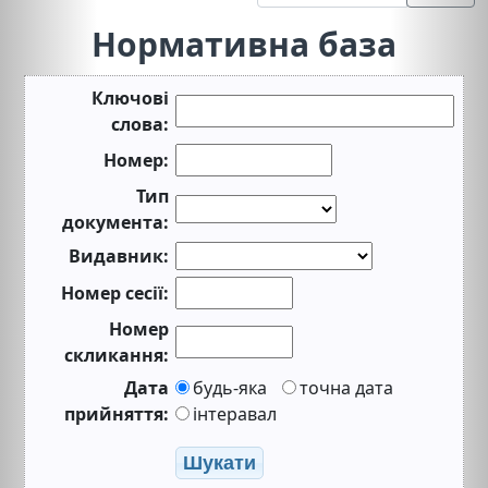
Нормативна база
Ключові
слова:
Номер:
Тип
документа:
Видавник:
Номер сесії:
Номер
скликання:
Дата
будь-яка
точна дата
прийняття:
інтеравал
Шукати