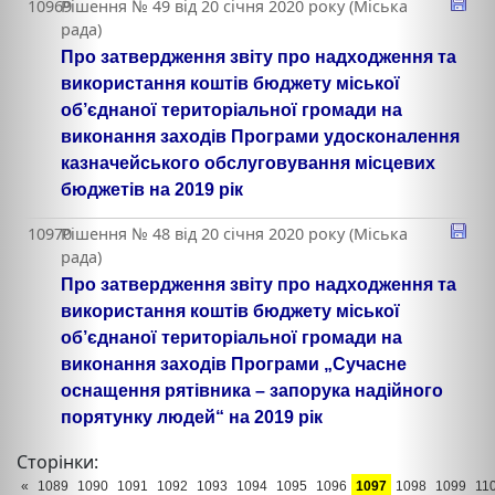
10969
Рішення № 49 від 20 січня 2020 року (Міська
рада)
Про затвердження звіту про надходження та
використання коштів бюджету міської
об’єднаної територіальної громади на
виконання заходів Програми удосконалення
казначейського обслуговування місцевих
бюджетів на 2019 рік
10970
Рішення № 48 від 20 січня 2020 року (Міська
рада)
Про затвердження звіту про надходження та
використання коштів бюджету міської
об’єднаної територіальної громади на
виконання заходів Програми „Сучасне
оснащення рятівника – запорука надійного
порятунку людей“ на 2019 рік
Сторінки:
«
1089
1090
1091
1092
1093
1094
1095
1096
1097
1098
1099
11