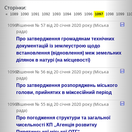
Сторінки:
«
1089
1090
1091
1092
1093
1094
1095
1096
1097
1098
1099
11
10961
Рішення № 57 від 20 січня 2020 року (Міська
рада)
Про затвердження громадянам технічних
документацій із землеустрою щодо
встановлення (відновлення) меж земельних
ділянок в натурі (на місцевості)
10962
Рішення № 56 від 20 січня 2020 року (Міська
рада)
Про затвердження розпоряджень міського
голови, прийнятих в міжсесійний період
10963
Рішення № 55 від 20 січня 2020 року (Міська
рада)
Про погодження структури та загальної
чисельності КП „Агенція розвитку
Пирятинської міської ОТГ“