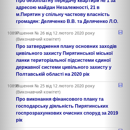
Про безоплатну передачу квартири № 1 за
адресою майдан Незалежності, 21 в
м.Пирятин у спільну часткову власність
громадян: Деляченко В.В. та Деляченко Л.О.
10897
Рішення № 26 від 12 лютого 2020 року
(Виконавчий комітет)
Про затвердження плану основних заходів
цивільного захисту Пирятинської міської
ланки територіальної підсистеми єдиної
державної системи цивільного захисту у
Полтавській області на 2020 рік
10898
Рішення № 25 від 12 лютого 2020 року
(Виконавчий комітет)
Про виконання фінансового плану та
господарську діяльність Пирятинських
госпрозрахункових очисних споруд за 2019
рік