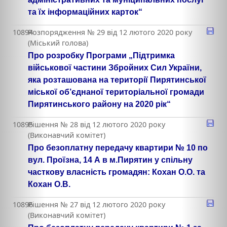
та їх інформаційних карток“
10894
Розпорядження № 29 від 12 лютого 2020 року
(Міський голова)
Про розробку Програми „Підтримка
військової частини Збройних Сил України,
яка розташована на території Пирятинської
міської об’єднаної територіальної громади
Пирятинського району на 2020 рік“
10895
Рішення № 28 від 12 лютого 2020 року
(Виконавчий комітет)
Про безоплатну передачу квартири № 10 по
вул. Проїзна, 14 А в м.Пирятин у спільну
часткову власність громадян: Кохан О.О. та
Кохан О.В.
10896
Рішення № 27 від 12 лютого 2020 року
(Виконавчий комітет)