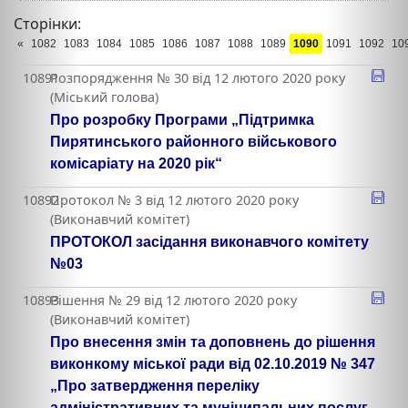
Сторінки:
«
1082
1083
1084
1085
1086
1087
1088
1089
1090
1091
1092
10
10891
Розпорядження № 30 від 12 лютого 2020 року
(Міський голова)
Про розробку Програми „Підтримка
Пирятинського районного військового
комісаріату на 2020 рік“
10892
Протокол № 3 від 12 лютого 2020 року
(Виконавчий комітет)
ПРОТОКОЛ засідання виконавчого комітету
№03
10893
Рішення № 29 від 12 лютого 2020 року
(Виконавчий комітет)
Про внесення змін та доповнень до рішення
виконкому міської ради від 02.10.2019 № 347
„Про затвердження переліку
адміністративних та муніципальних послуг