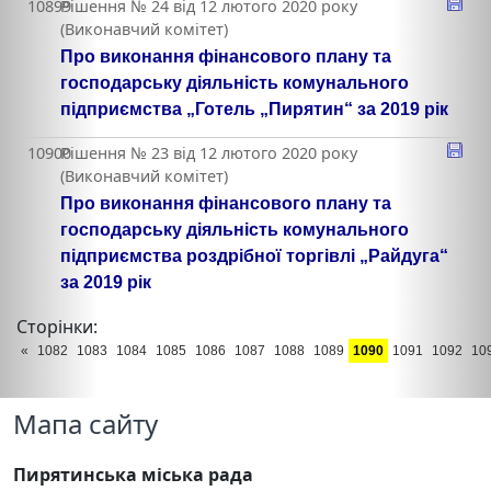
10899
Рішення № 24 від 12 лютого 2020 року
(Виконавчий комітет)
Про виконання фінансового плану та
господарську діяльність комунального
підприємства „Готель „Пирятин“ за 2019 рік
10900
Рішення № 23 від 12 лютого 2020 року
(Виконавчий комітет)
Про виконання фінансового плану та
господарську діяльність комунального
підприємства роздрібної торгівлі „Райдуга“
за 2019 рік
Сторінки:
«
1082
1083
1084
1085
1086
1087
1088
1089
1090
1091
1092
10
Мапа сайту
Пирятинська міська рада