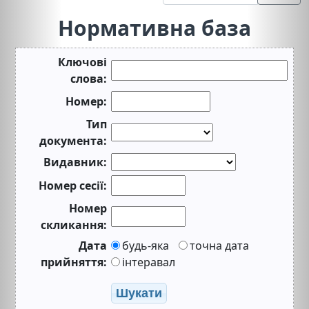
Нормативна база
Ключові
слова:
Номер:
Тип
документа:
Видавник:
Номер сесії:
Номер
скликання:
Дата
будь-яка
точна дата
прийняття:
інтеравал
Шукати