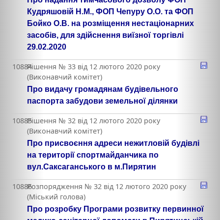
Кудряшовій Н.М., ФОП Чепуру О.О. та ФОП
Бойко О.В. на розміщення нестаціонарних
засобів, для здійснення виїзної торгівлі
29.02.2020
10884
Рішення № 33 від 12 лютого 2020 року
(Виконавчий комітет)
Про видачу громадянам будівельного
паспорта забудови земельної ділянки
10885
Рішення № 32 від 12 лютого 2020 року
(Виконавчий комітет)
Про присвоєння адреси нежитловій будівлі
на території спортмайданчика по
вул.Саксаганського в м.Пирятин
10886
Розпорядження № 32 від 12 лютого 2020 року
(Міський голова)
Про розробку Програми розвитку первинної