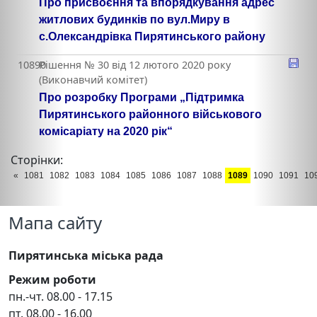
Про присвоєння та впорядкування адрес
житлових будинків по вул.Миру в
с.Олександрівка Пирятинського району
10890
Рішення № 30 від 12 лютого 2020 року
(Виконавчий комітет)
Про розробку Програми „Підтримка
Пирятинського районного військового
комісаріату на 2020 рік“
Сторінки:
«
1081
1082
1083
1084
1085
1086
1087
1088
1089
1090
1091
10
Мапа сайту
Пирятинська міська рада
Режим роботи
пн.-чт. 08.00 - 17.15
пт. 08.00 - 16.00