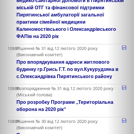
медико-санітарної допомоги в Пирятинській
міській ОТГ та фінансової підтримки
Пирятинської амбулаторії загальної
практики сімейної медицини
Калиномостівського і Олександрівського
ФАПів на 2020 рік
10887
Рішення № 31 від 12 лютого 2020 року
(Виконавчий комітет)
Про впорядкування адреси житлового
будинку гр.Грись Г.Т. по вул.Кукурудзяна в
с.Олександрівка Пирятинського району
10888
Розпорядження № 31 від 12 лютого 2020 року
(Міський голова)
Про розробку Програми „Територіальна
оборона на 2020 рік“
10889
Рішення № 30 від 12 лютого 2020 року
(Виконавчий комітет)