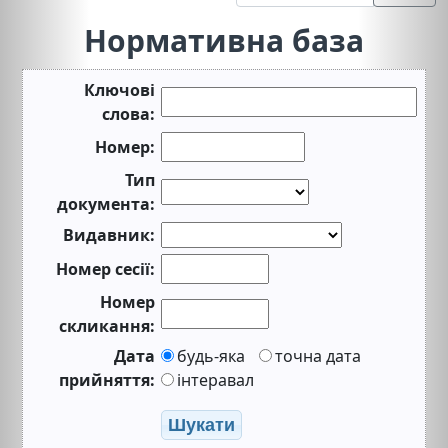
Нормативна база
Ключові
слова:
Номер:
Тип
документа:
Видавник:
Номер сесії:
Номер
скликання:
Дата
будь-яка
точна дата
прийняття:
інтеравал
Шукати