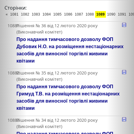
Сторінки:
«
1081
1082
1083
1084
1085
1086
1087
1088
1089
1090
1091
10
10881
Рішення № 36 від 12 лютого 2020 року
(Виконавчий комітет)
Про надання тимчасового дозволу ФОП
Дубовик Н.О. на розміщення нестаціонарних
засобів для виносної торгівлі живими
квітами
10882
Рішення № 35 від 12 лютого 2020 року
(Виконавчий комітет)
Про надання тимчасового дозволу ФОП
Гримуд Т.В. на розміщення нестаціонарних
засобів для виносної торгівлі живими
квітами
10883
Рішення № 34 від 12 лютого 2020 року
(Виконавчий комітет)
Про надання тимчасового дозволу ФОП