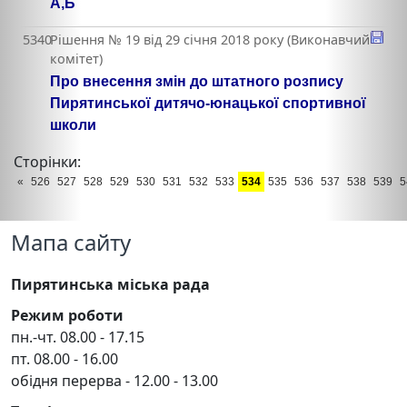
А,Б
5340
Рішення № 19 від 29 січня 2018 року (Виконавчий
комітет)
Про внесення змін до штатного розпису
Пирятинської дитячо-юнацької спортивної
школи
Сторінки:
«
526
527
528
529
530
531
532
533
534
535
536
537
538
539
5
Мапа сайту
Пирятинська міська рада
Режим роботи
пн.-чт. 08.00 - 17.15
пт. 08.00 - 16.00
обідня перерва - 12.00 - 13.00