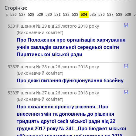
Сторінки:
«
526
527
528
529
530
531
532
533
534
535
536
537
538
539
5
5331
Рішення № 29 від 26 лютого 2018 року
(Виконавчий комітет)
Про Положення про організацію харчування
учнів закладів загальної середньої освіти
Пирятинської міської ради
5332
Рішення № 28 від 26 лютого 2018 року
(Виконавчий комітет)
Про деякі питання функціонування басейну
5333
Рішення № 27 від 26 лютого 2018 року
(Виконавчий комітет)
Про схвалення проекту рішення „Про
внесення змін та доповнень до рішення
тридцять другої сесії міської ради від 22
грудня 2017 року № 341 „Про бюджет міської
об’єднаної територіальної громади на 2018