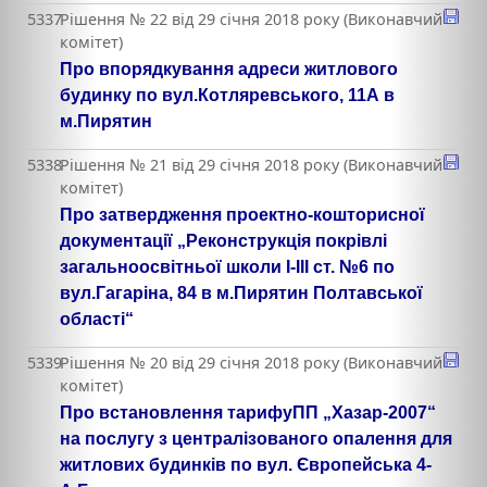
5337
Рішення № 22 від 29 січня 2018 року (Виконавчий
комітет)
Про впорядкування адреси житлового
будинку по вул.Котляревського, 11А в
м.Пирятин
5338
Рішення № 21 від 29 січня 2018 року (Виконавчий
комітет)
Про затвердження проектно-кошторисної
документації „Реконструкція покрівлі
загальноосвітньої школи І-ІІІ ст. №6 по
вул.Гагаріна, 84 в м.Пирятин Полтавської
області“
5339
Рішення № 20 від 29 січня 2018 року (Виконавчий
комітет)
Про встановлення тарифуПП „Хазар-2007“
на послугу з централізованого опалення для
житлових будинків по вул. Європейська 4-