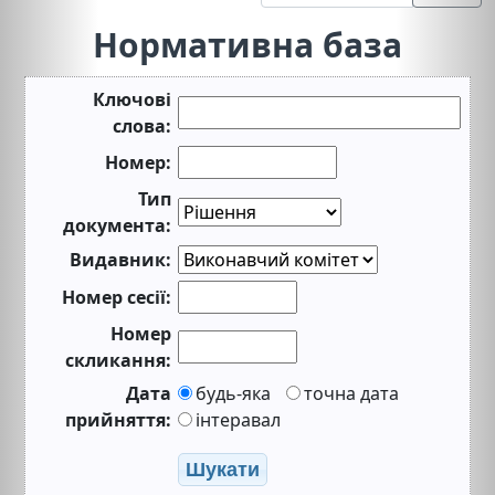
Нормативна база
Ключові
слова:
Номер:
Тип
документа:
Видавник:
Номер сесії:
Номер
скликання:
Дата
будь-яка
точна дата
прийняття:
інтеравал
Шукати