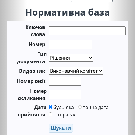
Нормативна база
Ключові
слова:
Номер:
Тип
документа:
Видавник:
Номер сесії:
Номер
скликання:
Дата
будь-яка
точна дата
прийняття:
інтеравал
Шукати