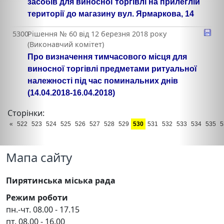
засобів для виносної торгівлі на прилеглій
території до магазину вул. Ярмаркова, 14
5300
Рішення № 60 від 12 березня 2018 року
(Виконавчий комітет)
Про визначення тимчасового місця для
виносної торгівлі предметами ритуальної
належності під час поминальних днів
(14.04.2018-16.04.2018)
Сторінки:
«
522
523
524
525
526
527
528
529
530
531
532
533
534
535
5
Мапа сайту
Пирятинська міська рада
Режим роботи
пн.-чт. 08.00 - 17.15
пт. 08.00 - 16.00