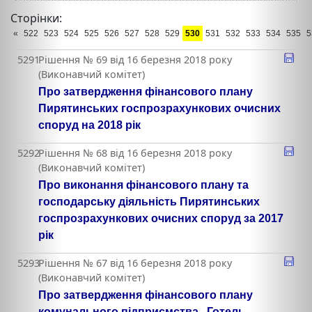
Сторінки:
«
522
523
524
525
526
527
528
529
530
531
532
533
534
535
5
5291
Рішення № 69 від 16 березня 2018 року
(Виконавчий комітет)
Про затвердження фінансового плану
Пирятинських госпрозрахункових очисних
споруд на 2018 рік
5292
Рішення № 68 від 16 березня 2018 року
(Виконавчий комітет)
Про виконання фінансового плану та
господарську діяльність Пирятинських
госпрозрахункових очисних споруд за 2017
рік
5293
Рішення № 67 від 16 березня 2018 року
(Виконавчий комітет)
Про затвердження фінансового плану
комунального підприємства „Готель