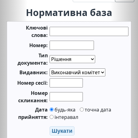
Нормативна база
Ключові
слова:
Номер:
Тип
документа:
Видавник:
Номер сесії:
Номер
скликання:
Дата
будь-яка
точна дата
прийняття:
інтеравал
Шукати