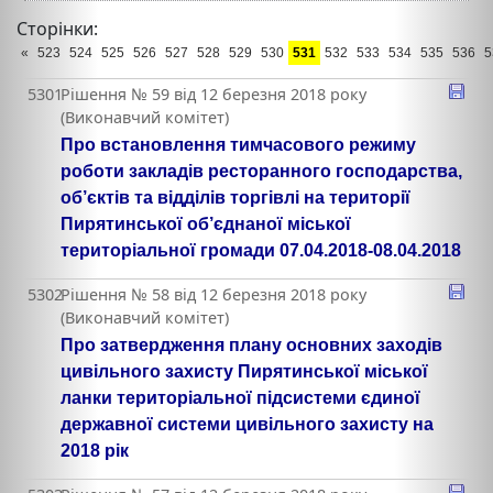
Сторінки:
«
523
524
525
526
527
528
529
530
531
532
533
534
535
536
5
5301
Рішення № 59 від 12 березня 2018 року
(Виконавчий комітет)
Про встановлення тимчасового режиму
роботи закладів ресторанного господарства,
об’єктів та відділів торгівлі на території
Пирятинської об’єднаної міської
територіальної громади 07.04.2018-08.04.2018
5302
Рішення № 58 від 12 березня 2018 року
(Виконавчий комітет)
Про затвердження плану основних заходів
цивільного захисту Пирятинської міської
ланки територіальної підсистеми єдиної
державної системи цивільного захисту на
2018 рік