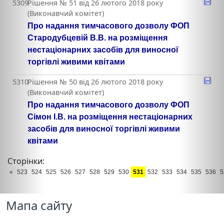
5309
Рішення № 51 від 26 лютого 2018 року
(Виконавчий комітет)
Про надання тимчасового дозволу ФОП
Стародубцевій В.В. на розміщення
нестаціонарних засобів для виносної
торгівлі живими квітами
5310
Рішення № 50 від 26 лютого 2018 року
(Виконавчий комітет)
Про надання тимчасового дозволу ФОП
Сімон І.В. на розміщення нестаціонарних
засобів для виносної торгівлі живими
квітами
Сторінки:
«
523
524
525
526
527
528
529
530
531
532
533
534
535
536
5
Мапа сайту