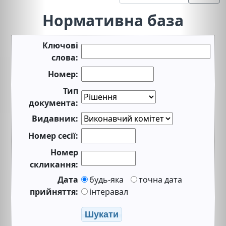
Нормативна база
Ключові
слова:
Номер:
Тип
документа:
Видавник:
Номер сесії:
Номер
скликання:
Дата
будь-яка
точна дата
прийняття:
інтеравал
Шукати