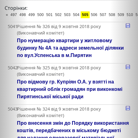
Сторінки:
«
497
498
499
500
501
502
503
504
505
506
507
508
509
510
5
5041
Рішення № 326 від 9 жовтня 2018 року
(Виконавчий комітет)
Про нумерацію квартири у житловому
будинку № 4А та адреси земельної ділянки
по вул.Успенська в м.Пирятин
5042
Рішення № 325 від 9 жовтня 2018 року
(Виконавчий комітет)
Про відмову гр. Купріян О.А. у взятті на
квартирний облік громадян при виконкомі
Пирятинської міської ради
5043
Рішення № 324 від 9 жовтня 2018 року
(Виконавчий комітет)
Про внесення змін до Порядку використання
коштів, передбачених в міському бюджеті
для надання одноразової матеріальної