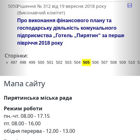
5050
Рішення № 312 від 19 вересня 2018 року
(Виконавчий комітет)
Про виконання фінансового плану та
господарську діяльність комунального
підприємства „Готель „Пирятин“ за перше
півріччя 2018 року
Сторінки:
«
497
498
499
500
501
502
503
504
505
506
507
508
509
510
5
Мапа сайту
Пирятинська міська рада
Режим роботи
пн.-чт. 08.00 - 17.15
пт. 08.00 - 16.00
обідня перерва - 12.00 - 13.00