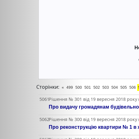
Н
Сторінки:
«
499
500
501
502
503
504
505
506
5061
Рішення № 301 від 19 вересня 2018 року
Про видачу громадянам будівельно
5062
Рішення № 300 від 19 вересня 2018 року
Про реконструкцію квартири № 1 в