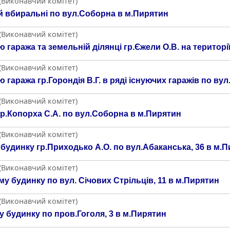
 (Виконавчий комітет)
й вбиральні по вул.Соборна в м.Пирятин
 (Виконавчий комітет)
аража та земельній ділянці гр.Єжели О.В. на території
 (Виконавчий комітет)
аража гр.Горондія В.Г. в ряді існуючих гаражів по ву
 (Виконавчий комітет)
р.Копорха С.А. по вул.Соборна в м.Пирятин
 (Виконавчий комітет)
удинку гр.Приходько А.О. по вул.Абаканська, 36 в м.
 (Виконавчий комітет)
 будинку по вул. Січових Стрільців, 11 в м.Пирятин
 (Виконавчий комітет)
 будинку по пров.Гоголя, 3 в м.Пирятин