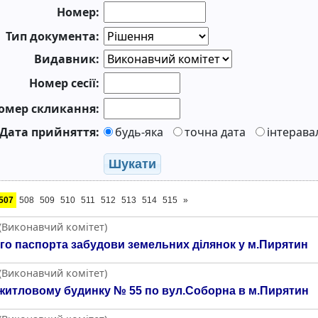
Номер:
Тип документа:
Видавник:
Номер сесії:
омер скликання:
Дата прийняття:
будь-яка
точна дата
інтерава
Шукати
507
508
509
510
511
512
513
514
515
»
 (Виконавчий комітет)
го паспорта забудови земельних ділянок у м.Пирятин
 (Виконавчий комітет)
 житловому будинку № 55 по вул.Соборна в м.Пирятин