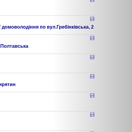
 домоволодіння по вул.Гребінківська, 2
л.Полтавська
Пирятин