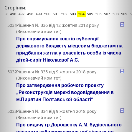
Сторінки:
«
496
497
498
499
500
501
502
503
504
505
506
507
508
509
5
5031
Рішення № 336 від 12 жовтня 2018 року
(Виконавчий комітет)
Про спрямування коштів субвенції
державного бюджету місцевим бюджетам на
придбання житла у власність особи із числа
дітей-сиріт Ніколаєвої А.С.
5032
Рішення № 335 від 9 жовтня 2018 року
(Виконавчий комітет)
Про затвердження робочого проекту
„Реконструкція мережі водовідведення в
м.Пирятин Полтавської області“
5033
Рішення № 334 від 9 жовтня 2018 року
(Виконавчий комітет)
Про видачу гр.Дорошенку А.М. будівельного
паспорта забудови земельної ділянки по