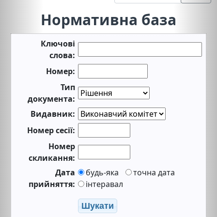
Нормативна база
Ключові
слова:
Номер:
Тип
документа:
Видавник:
Номер сесії:
Номер
скликання:
Дата
будь-яка
точна дата
прийняття:
інтеравал
Шукати