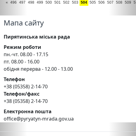
«
496
497
498
499
500
501
502
503
504
505
506
507
508
509
5
Мапа сайту
Пирятинська міська рада
Режим роботи
пн.-чт. 08.00 - 17.15
пт. 08.00 - 16.00
обідня перерва - 12.00 - 13.00
Телефон
+38 (05358) 2-14-70
Телефон/факс
+38 (05358) 2-14-70
Електронна пошта
office@pyryatyn-mrada.gov.ua