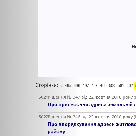
Н
Сторінки:
«
495
496
497
498
499
500
501
502
5021
Рішення № 347 від 22 жовтня 2018 року 
Про присвоєння адреси земельній д
5022
Рішення № 346 від 22 жовтня 2018 року 
Про впорядкування адреси житлового
району