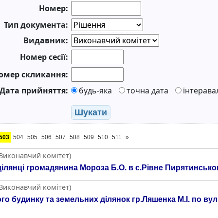
Номер:
Тип документа:
Видавник:
Номер сесії:
омер скликання:
Дата прийняття:
будь-яка
точна дата
інтерава
Шукати
503
504
505
506
507
508
509
510
511
»
(Виконавчий комітет)
ілянці громадянина Мороза Б.О. в с.Рівне Пирятинсько
(Виконавчий комітет)
 будинку та земельних ділянок гр.Ляшенка М.І. по вул