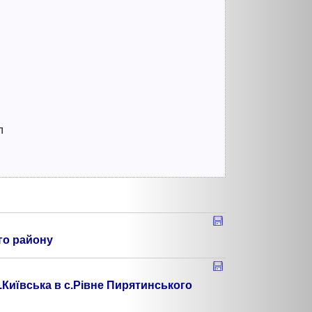
л
го району
.Київська в с.Рівне Пирятинського