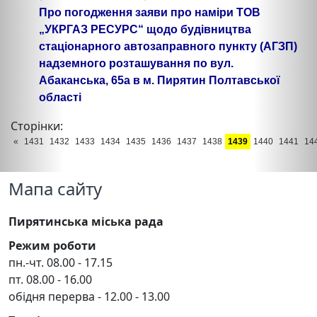
Про погодження заяви про наміри ТОВ
„УКРГАЗ РЕСУРС“ щодо будівництва
стаціонарного автозаправного пункту (АГЗП)
надземного розташування по вул.
Абаканська, 65а в м. Пирятин Полтавської
області
Сторінки:
«
1431
1432
1433
1434
1435
1436
1437
1438
1439
1440
1441
14
Мапа сайту
Пирятинська міська рада
Режим роботи
пн.-чт. 08.00 - 17.15
пт. 08.00 - 16.00
обідня перерва - 12.00 - 13.00