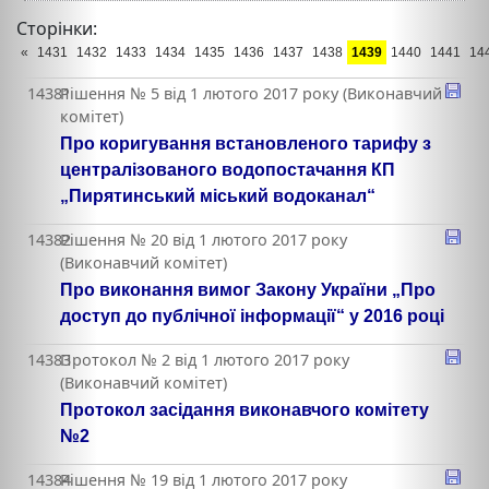
Сторінки:
«
1431
1432
1433
1434
1435
1436
1437
1438
1439
1440
1441
14
14381
Рішення № 5 від 1 лютого 2017 року (Виконавчий
комітет)
Про коригування встановленого тарифу з
централізованого водопостачання КП
„Пирятинський міський водоканал“
14382
Рішення № 20 від 1 лютого 2017 року
(Виконавчий комітет)
Про виконання вимог Закону України „Про
доступ до публічної інформації“ у 2016 році
14383
Протокол № 2 від 1 лютого 2017 року
(Виконавчий комітет)
Протокол засідання виконавчого комітету
№2
14384
Рішення № 19 від 1 лютого 2017 року