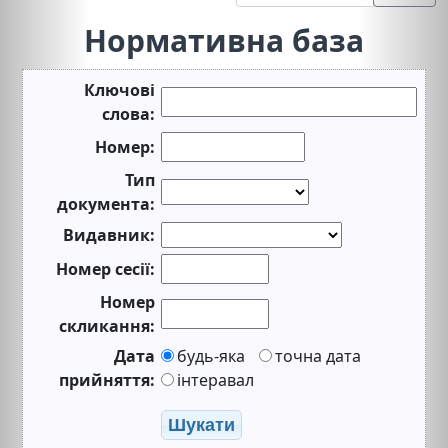
Нормативна база
Ключові
слова:
Номер:
Тип
документа:
Видавник:
Номер сесії:
Номер
скликання:
Дата
будь-яка
точна дата
прийняття:
інтеравал
Шукати