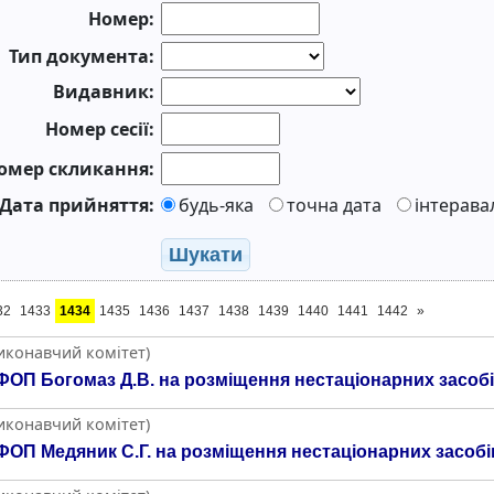
Номер:
Тип документа:
Видавник:
Номер сесії:
омер скликання:
Дата прийняття:
будь-яка
точна дата
інтерава
Шукати
32
1433
1434
1435
1436
1437
1438
1439
1440
1441
1442
»
Виконавчий комітет)
ОП Богомаз Д.В. на розміщення нестаціонарних засобів
Виконавчий комітет)
ОП Медяник С.Г. на розміщення нестаціонарних засобів