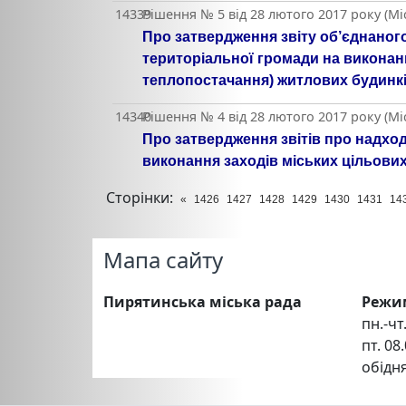
14339
Рішення № 5 від 28 лютого 2017 року (Мі
Про затвердження звіту об’єднаног
територіальної громади на виконанн
теплопостачання) житлових будинків
14340
Рішення № 4 від 28 лютого 2017 року (Мі
Про затвердження звітів про надхо
виконання заходів міських цільов
Сторінки:
«
1426
1427
1428
1429
1430
1431
14
Мапа сайту
Пирятинська міська рада
Режи
пн.-чт.
пт. 08.
обідня