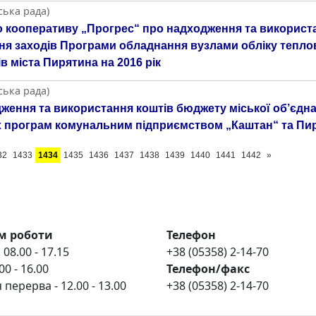
ська рада)
о кооперативу „Прогрес“ про надходження та використа
я заходів Програми обладнання вузлами обліку теплово
 міста Пирятина на 2016 рік
ська рада)
дження та використання коштів бюджету міської об’єдна
их програм комунальним підприємством „Каштан“ та Пи
32
1433
1434
1435
1436
1437
1438
1439
1440
1441
1442
»
м роботи
Телефон
 08.00 - 17.15
+38 (05358) 2-14-70
00 - 16.00
Телефон/факс
 перерва - 12.00 - 13.00
+38 (05358) 2-14-70