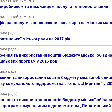
Виконавчий комітет)
виробником та виконавцем послуг з теплопостачання
Виконавчий комітет)
ів на послуги з перевезення пасажирів на міських ма
ська рада)
тинської міської ради на 2017 рік
ська рада)
дження та використання коштів бюджету міської об’єдна
цільових програм у 2016 році
ська рада)
ження та використання коштів бюджету міської об’єдна
ку комунального підприємства „Готель „Пирятин“ у 20
ська рада)
дження та використання коштів бюджету міської об’єдна
х програм комунальним підприємством „Пирятинський м