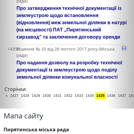
рада)
Про затвердження технічної документації із
землеустрою щодо встановлення
(відновлення) меж земельної ділянки в натурі
(на місцевості) ПАТ „Пирятинський
сирзавод“ та заключення договору оренди
14350
Рішення № 20 від 28 лютого 2017 року (Міська
рада)
Про надання дозволу на розробку технічної
документації із землеустрою щодо поділу
земельної ділянки комунальної власності
Сторінки:
«
1427
1428
1429
1430
1431
1432
1433
1434
1435
1436
1437
14
Мапа сайту
Пирятинська міська рада