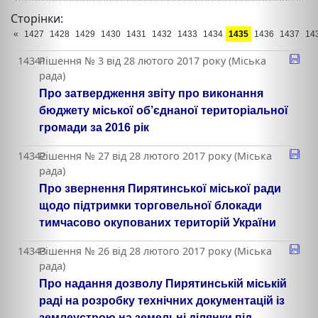
Сторінки:
«
1427
1428
1429
1430
1431
1432
1433
1434
1435
1436
1437
14
14341
Рішення № 3 від 28 лютого 2017 року (Міська
рада)
Про затвердження звіту про виконання
бюджету міської об’єднаної територіальної
громади за 2016 рік
14342
Рішення № 27 від 28 лютого 2017 року (Міська
рада)
Про звернення Пирятинської міської ради
щодо підтримки торговельної блокади
тимчасово окупованих територій України
14343
Рішення № 26 від 28 лютого 2017 року (Міська
рада)
Про надання дозволу Пирятинській міській
раді на розробку технічних документацій із
землеустрою на земельні ділянки під