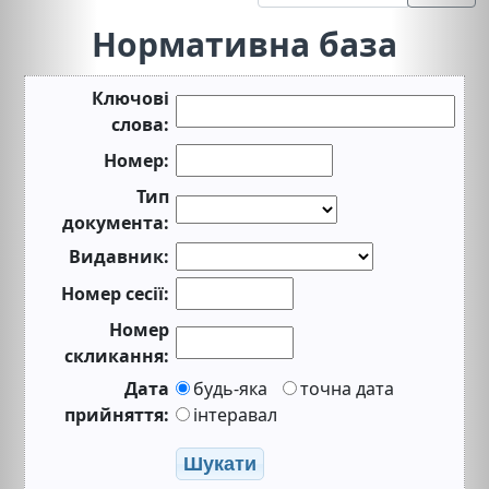
Нормативна база
Ключові
слова:
Номер:
Тип
документа:
Видавник:
Номер сесії:
Номер
скликання:
Дата
будь-яка
точна дата
прийняття:
інтеравал
Шукати