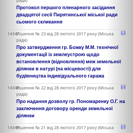
рада)
Протокол першого пленарного засідання
двадцятої сесії Пирятинської міської ради
сьомого скликання
14347
Рішення № 23 від 28 лютого 2017 року (Міська
рада)
Про затвердження гр. Божку М.М. технічної
документації із землеустрою щодо
встановлення (відновлення) меж земельної
ділянки в натурі (на місцевості) для
будівництва індивідуального гаража
14348
Рішення № 22 від 28 лютого 2017 року (Міська
рада)
Про надання дозволу гр. Пономаренку О.Г. на
заключення договору оренди земельної
ділянки
14349
Рішення № 21 від 28 лютого 2017 року (Міська