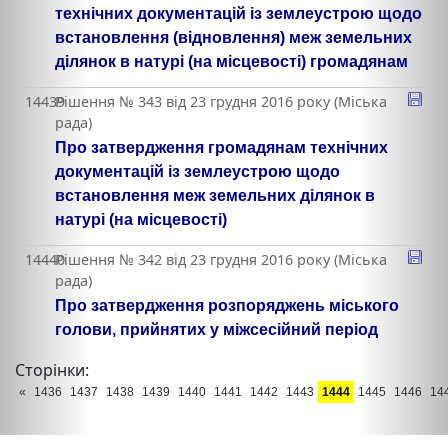
технічних документацій із землеустрою щодо
встановлення (відновлення) меж земельних
ділянок в натурі (на місцевості) громадянам
14439
Рішення № 343 від 23 грудня 2016 року (Міська
рада)
Про затвердження громадянам технічних
документацій із землеустрою щодо
встановлення меж земельних ділянок в
натурі (на місцевості)
14440
Рішення № 342 від 23 грудня 2016 року (Міська
рада)
Про затвердження розпоряджень міського
голови, прийнятих у міжсесійний період
Сторінки:
«
1436
1437
1438
1439
1440
1441
1442
1443
1444
1445
1446
14