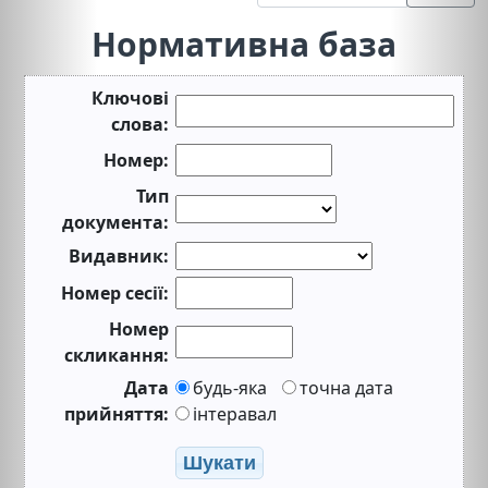
Нормативна база
Ключові
слова:
Номер:
Тип
документа:
Видавник:
Номер сесії:
Номер
скликання:
Дата
будь-яка
точна дата
прийняття:
інтеравал
Шукати