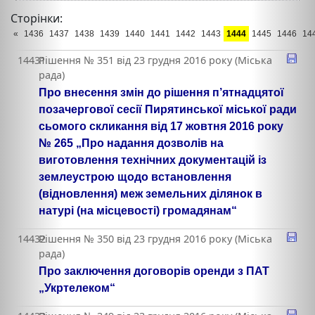
Сторінки:
«
1436
1437
1438
1439
1440
1441
1442
1443
1444
1445
1446
14
14431
Рішення № 351 від 23 грудня 2016 року (Міська
рада)
Про внесення змін до рішення п’ятнадцятої
позачергової сесії Пирятинської міської ради
сьомого скликання від 17 жовтня 2016 року
№ 265 „Про надання дозволів на
виготовлення технічних документацій із
землеустрою щодо встановлення
(відновлення) меж земельних ділянок в
натурі (на місцевості) громадянам“
14432
Рішення № 350 від 23 грудня 2016 року (Міська
рада)
Про заключення договорів оренди з ПАТ
„Укртелеком“