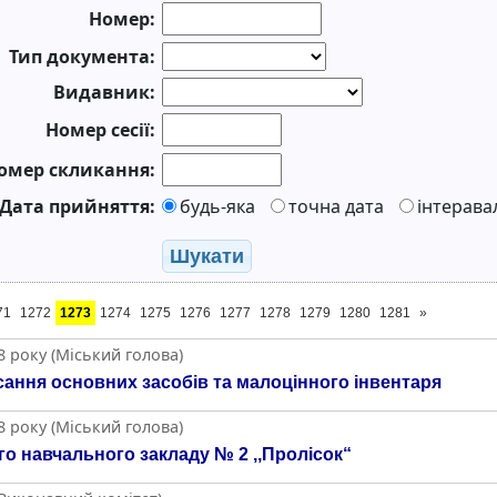
Номер:
Тип документа:
Видавник:
Номер сесії:
омер скликання:
Дата прийняття:
будь-яка
точна дата
інтерава
Шукати
71
1272
1273
1274
1275
1276
1277
1278
1279
1280
1281
»
 року (Міський голова)
сання основних засобів та малоцінного інвентаря
 року (Міський голова)
о навчального закладу № 2 ,,Пролісок“