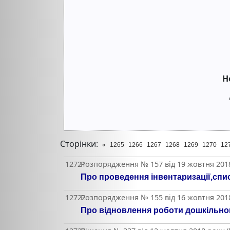
Н
Сторінки:
«
1265
1266
1267
1268
1269
1270
12
12721
Розпорядження № 157 від 19 жовтня 2018
Про проведення інвентаризації,спи
12722
Розпорядження № 155 від 16 жовтня 2018
Про відновлення роботи дошкільног