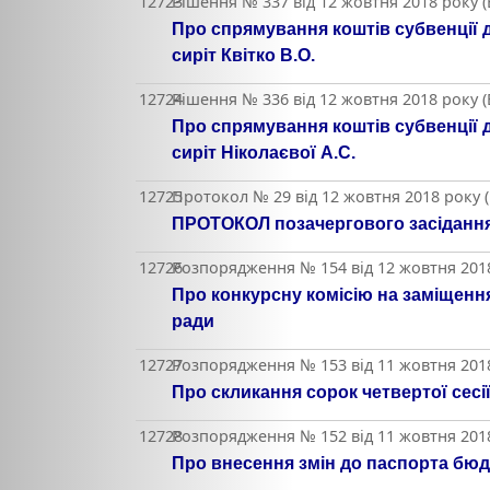
12723
Рішення № 337 від 12 жовтня 2018 року 
Про спрямування коштів субвенції 
сиріт Квітко В.О.
12724
Рішення № 336 від 12 жовтня 2018 року 
Про спрямування коштів субвенції 
сиріт Ніколаєвої А.С.
12725
Протокол № 29 від 12 жовтня 2018 року 
ПРОТОКОЛ позачергового засідання
12726
Розпорядження № 154 від 12 жовтня 2018
Про конкурсну комісію на заміщення
ради
12727
Розпорядження № 153 від 11 жовтня 2018
Про скликання сорок четвертої сесі
12728
Розпорядження № 152 від 11 жовтня 2018
Про внесення змін до паспорта бюд