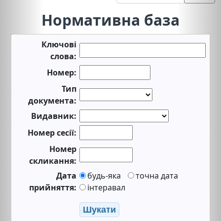
Нормативна база
Ключові
слова:
Номер:
Тип
документа:
Видавник:
Номер сесії:
Номер
скликання:
Дата
будь-яка
точна дата
прийняття:
інтеравал
Шукати