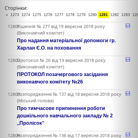
Сторінки:
«
1273
1274
1275
1276
1277
1278
1279
1280
1281
1282
1283
12
12801
Рішення № 277 від 19 вересня 2018 року
(Виконавчий комітет)
Про надання матеріальної допомоги гр.
Харлан Є.О. на поховання
12802
Протокол № 26 від 19 вересня 2018 року
(Виконавчий комітет)
ПРОТОКОЛ позачергового засідання
виконавчого комітету №26
12803
Розпорядження № 137 від 18 вересня 2018 року
(Міський голова)
Про тимчасове припинення роботи
дошкільного навчального закладу № 2
,,Пролісок“
12804
Розпорядження № 136 від 17 вересня 2018 року