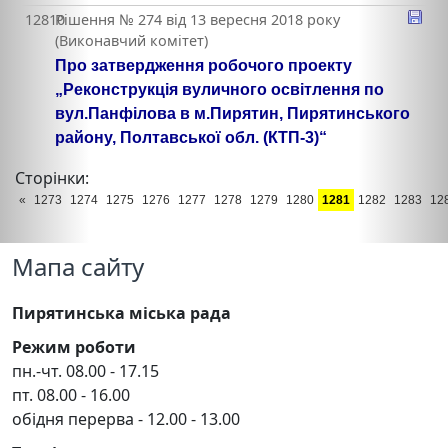
12810
Рішення № 274 від 13 вересня 2018 року
(Виконавчий комітет)
Про затвердження робочого проекту
„Реконструкція вуличного освітлення по
вул.Панфілова в м.Пирятин, Пирятинського
району, Полтавської обл. (КТП-3)“
Сторінки:
«
1273
1274
1275
1276
1277
1278
1279
1280
1281
1282
1283
12
Мапа сайту
Пирятинська міська рада
Режим роботи
пн.-чт. 08.00 - 17.15
пт. 08.00 - 16.00
обідня перерва - 12.00 - 13.00