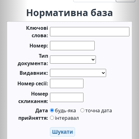
Нормативна база
Ключові
слова:
Номер:
Тип
документа:
Видавник:
Номер сесії:
Номер
скликання:
Дата
будь-яка
точна дата
прийняття:
інтеравал
Шукати