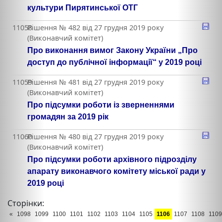
культури Пирятинської ОТГ
11058
Рішення № 482 від 27 грудня 2019 року
(Виконавчий комітет)
Про виконання вимог Закону України „Про
доступ до публічної інформації“ у 2019 році
11059
Рішення № 481 від 27 грудня 2019 року
(Виконавчий комітет)
Про підсумки роботи із зверненнями
громадян за 2019 рік
11060
Рішення № 480 від 27 грудня 2019 року
(Виконавчий комітет)
Про підсумки роботи архівного підрозділу
апарату виконавчого комітету міської ради у
2019 році
Сторінки:
«
1098
1099
1100
1101
1102
1103
1104
1105
1106
1107
1108
1109