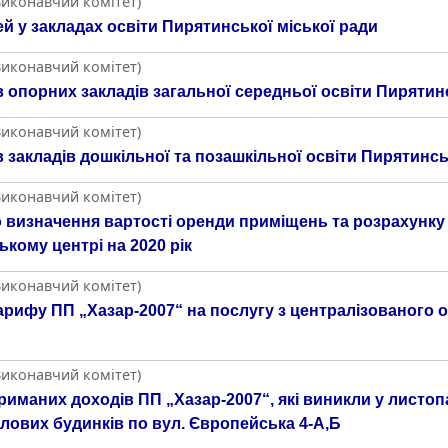
Виконавчий комітет)
ей у закладах освіти Пирятинської міської ради
Виконавчий комітет)
 опорних закладів загальної середньої освіти Пирятинс
Виконавчий комітет)
закладів дошкільної та позашкільної освіти Пирятинсь
Виконавчий комітет)
 визначення вартості оренди приміщень та розрахунку 
кому центрі на 2020 рік
Виконавчий комітет)
рифу ПП „Хазар-2007“ на послугу з централізованого о
Виконавчий комітет)
маних доходів ПП „Хазар-2007“, які виникли у листопаді
лових будинків по вул. Європейська 4-А,Б