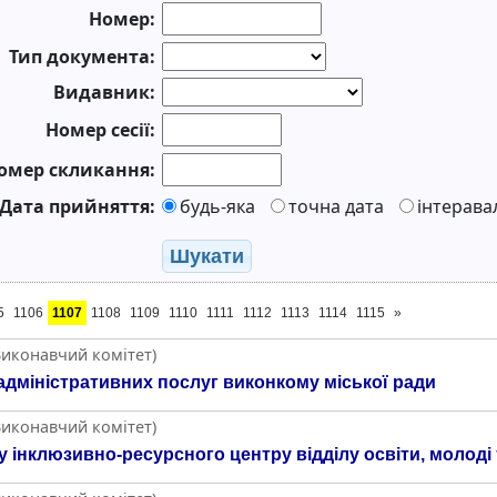
Номер:
Тип документа:
Видавник:
Номер сесії:
омер скликання:
Дата прийняття:
будь-яка
точна дата
інтерава
Шукати
5
1106
1107
1108
1109
1110
1111
1112
1113
1114
1115
»
Виконавчий комітет)
адміністративних послуг виконкому міської ради
Виконавчий комітет)
інклюзивно-ресурсного центру відділу освіти, молоді 