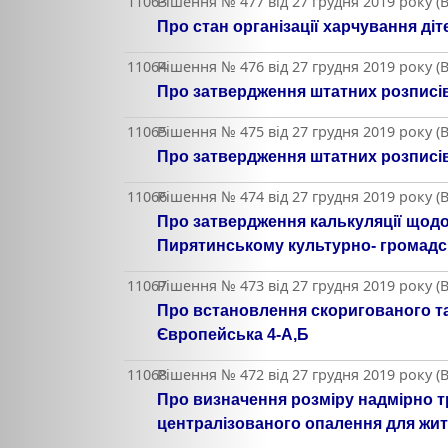
11063
Рішення № 477 від 27 грудня 2019 року (
Про стан організації харчування діт
11064
Рішення № 476 від 27 грудня 2019 року (
Про затвердження штатних розписів
11065
Рішення № 475 від 27 грудня 2019 року (
Про затвердження штатних розписів 
11066
Рішення № 474 від 27 грудня 2019 року (
Про затвердження калькуляції щодо
Пирятинському культурно- громадсь
11067
Рішення № 473 від 27 грудня 2019 року (
Про встановлення скоригованого та
Європейська 4-А,Б
11068
Рішення № 472 від 27 грудня 2019 року (
Про визначення розміру надмірно три
централізованого опалення для жит