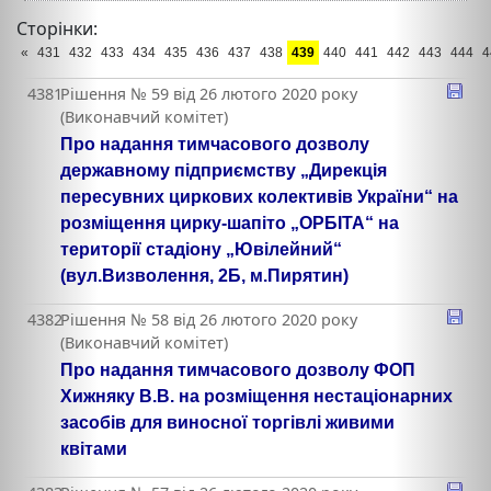
Сторінки:
«
431
432
433
434
435
436
437
438
439
440
441
442
443
444
4
4381
Рішення № 59 від 26 лютого 2020 року
(Виконавчий комітет)
Про надання тимчасового дозволу
державному підприємству „Дирекція
пересувних циркових колективів України“ на
розміщення цирку-шапіто „ОРБІТА“ на
території стадіону „Ювілейний“
(вул.Визволення, 2Б, м.Пирятин)
4382
Рішення № 58 від 26 лютого 2020 року
(Виконавчий комітет)
Про надання тимчасового дозволу ФОП
Хижняку В.В. на розміщення нестаціонарних
засобів для виносної торгівлі живими
квітами