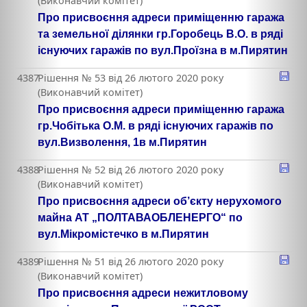
(Виконавчий комітет)
Про присвоєння адреси приміщенню гаража
та земельної ділянки гр.Горобець В.О. в ряді
існуючих гаражів по вул.Проїзна в м.Пирятин
4387
Рішення № 53 від 26 лютого 2020 року
(Виконавчий комітет)
Про присвоєння адреси приміщенню гаража
гр.Чобітька О.М. в ряді існуючих гаражів по
вул.Визволення, 1в м.Пирятин
4388
Рішення № 52 від 26 лютого 2020 року
(Виконавчий комітет)
Про присвоєння адреси об’єкту нерухомого
майна АТ „ПОЛТАВАОБЛЕНЕРГО“ по
вул.Мікромістечко в м.Пирятин
4389
Рішення № 51 від 26 лютого 2020 року
(Виконавчий комітет)
Про присвоєння адреси нежитловому