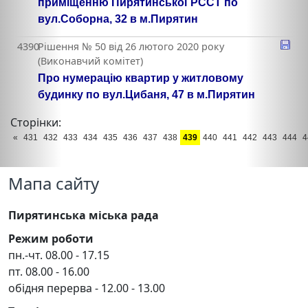
приміщенню Пирятинської РССТ по
вул.Соборна, 32 в м.Пирятин
4390
Рішення № 50 від 26 лютого 2020 року
(Виконавчий комітет)
Про нумерацію квартир у житловому
будинку по вул.Цибаня, 47 в м.Пирятин
Сторінки:
«
431
432
433
434
435
436
437
438
439
440
441
442
443
444
4
Мапа сайту
Пирятинська міська рада
Режим роботи
пн.-чт. 08.00 - 17.15
пт. 08.00 - 16.00
обідня перерва - 12.00 - 13.00