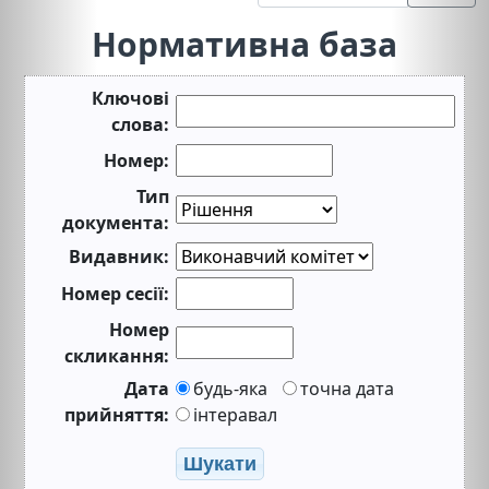
Нормативна база
Ключові
слова:
Номер:
Тип
документа:
Видавник:
Номер сесії:
Номер
скликання:
Дата
будь-яка
точна дата
прийняття:
інтеравал
Шукати