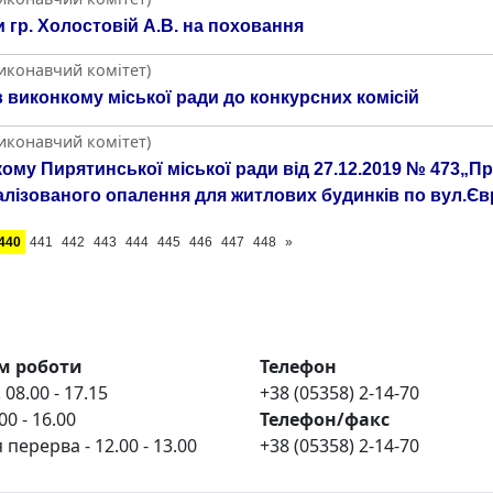
 гр. Холостовій А.В. на поховання
Виконавчий комітет)
 виконкому міської ради до конкурсних комісій
Виконавчий комітет)
кому Пирятинської міської ради від 27.12.2019 № 473„
ралізованого опалення для житлових будинків по вул.Єв
440
441
442
443
444
445
446
447
448
»
м роботи
Телефон
 08.00 - 17.15
+38 (05358) 2-14-70
00 - 16.00
Телефон/факс
 перерва - 12.00 - 13.00
+38 (05358) 2-14-70