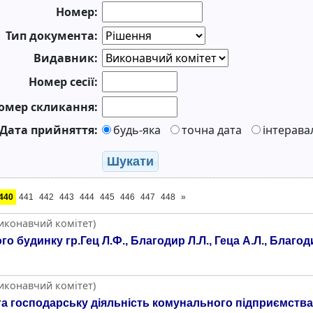
Номер:
Тип документа:
Видавник:
Номер сесії:
омер скликання:
Дата прийняття:
будь-яка
точна дата
інтерава
Шукати
440
441
442
443
444
445
446
447
448
»
Виконавчий комітет)
будинку гр.Гец Л.Ф., Благодир Л.Л., Геца А.Л., Благодир
Виконавчий комітет)
а господарську діяльність комунального підприємства 