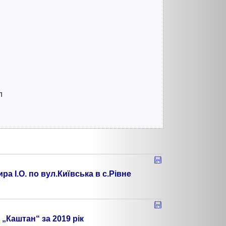
л
а І.О. по вул.Київська в с.Рівне
„Каштан“ за 2019 рік