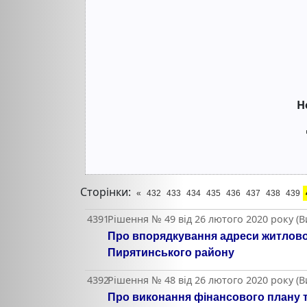
Н
Сторінки:
«
432
433
434
435
436
437
438
439
4391
Рішення № 49 від 26 лютого 2020 року (
Про впорядкування адреси житлового 
Пирятинського району
4392
Рішення № 48 від 26 лютого 2020 року (
Про виконання фінансового плану т