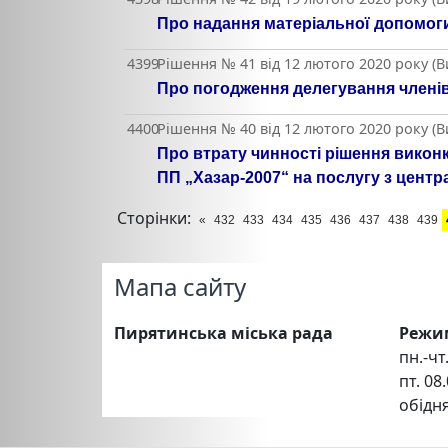
Про надання матеріальної допомоги
4399
Рішення № 41 від 12 лютого 2020 року (
Про погодження делегування членів
4400
Рішення № 40 від 12 лютого 2020 року (
Про втрату чинності рішення викон
ПП „Хазар-2007“ на послугу з цент
Сторінки:
«
432
433
434
435
436
437
438
439
Мапа сайту
Пирятинська міська рада
Режи
пн.-чт.
пт. 08.
обідня