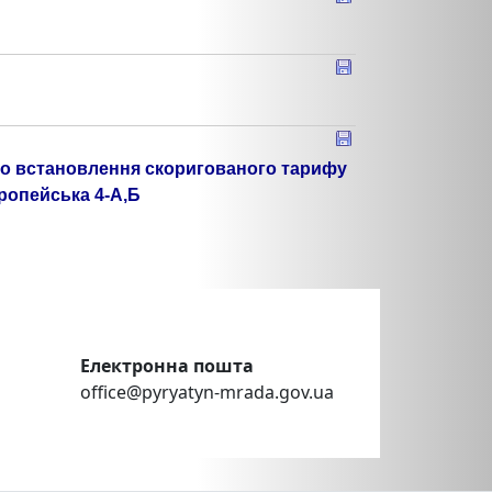
Про встановлення скоригованого тарифу
ропейська 4-А,Б
Електронна пошта
office@pyryatyn-mrada.gov.ua