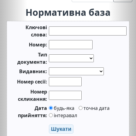
Нормативна база
Ключові
слова:
Номер:
Тип
документа:
Видавник:
Номер сесії:
Номер
скликання:
Дата
будь-яка
точна дата
прийняття:
інтеравал
Шукати