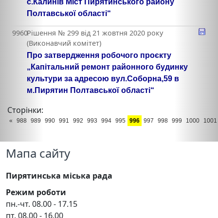
с.Калинів Міст Пирятинського району
Полтавської області“
9960
Рішення № 299 від 21 жовтня 2020 року
(Виконавчий комітет)
Про затвердження робочого проєкту
„Капітальний ремонт районного будинку
культури за адресою вул.Соборна,59 в
м.Пирятин Полтавської області“
Сторінки:
«
988
989
990
991
992
993
994
995
996
997
998
999
1000
1001
Мапа сайту
Пирятинська міська рада
Режим роботи
пн.-чт. 08.00 - 17.15
пт. 08.00 - 16.00