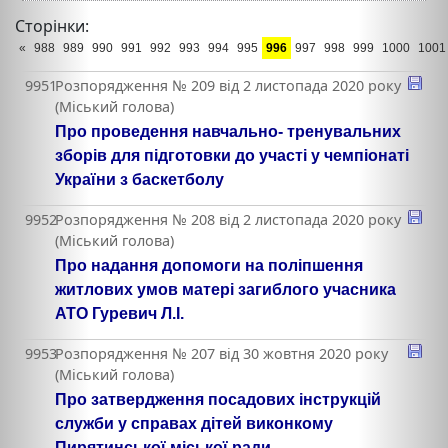
Сторінки:
«
988
989
990
991
992
993
994
995
996
997
998
999
1000
1001
9951
Розпорядження № 209 від 2 листопада 2020 року
(Міський голова)
Про проведення навчально- тренувальних
зборів для підготовки до участі у чемпіонаті
України з баскетболу
9952
Розпорядження № 208 від 2 листопада 2020 року
(Міський голова)
Про надання допомоги на поліпшення
житлових умов матері загиблого учасника
АТО Гуревич Л.І.
9953
Розпорядження № 207 від 30 жовтня 2020 року
(Міський голова)
Про затвердження посадових інструкцій
служби у справах дітей виконкому
Пирятинської міської ради