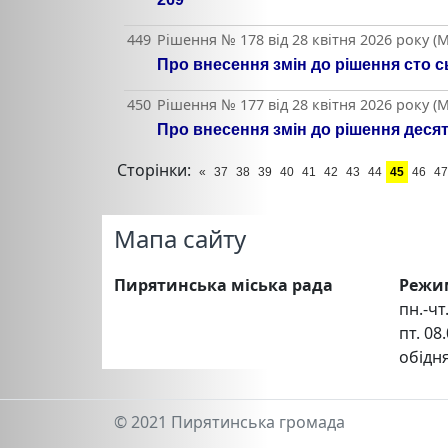
449
Рішення № 178 від 28 квітня 2026 року (М
Про внесення змін до рішення сто с
450
Рішення № 177 від 28 квітня 2026 року (М
Про внесення змін до рішення десят
Сторінки:
«
37
38
39
40
41
42
43
44
45
46
47
Мапа сайту
Пирятинська міська рада
Режи
пн.-чт.
пт. 08.
обідня
© 2021 Пирятинська громада