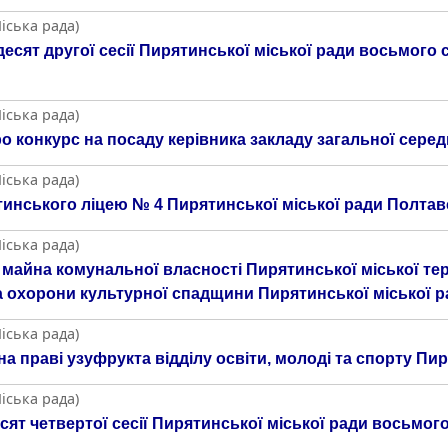
іська рада)
десят другої сесії Пирятинської міської ради восьмого 
іська рада)
 конкурс на посаду керівника закладу загальної серед
іська рада)
тинського ліцею № 4 Пирятинської міської ради Полтав
іська рада)
 майна комунальної власності Пирятинської міської те
та охорони культурної спадщини Пирятинської міської 
іська рада)
 праві узуфрукта відділу освіти, молоді та спорту Пир
іська рада)
сят четвертої сесії Пирятинської міської ради восьмого