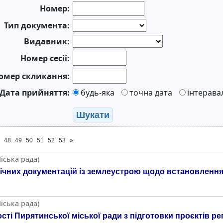
Номер:
Тип документа:
Видавник:
Номер сесії:
омер скликання:
Дата прийняття:
будь-яка
точна дата
інтерава
Шукати
48
49
50
51
52
53
»
іська рада)
чних документацій із землеустрою щодо встановлення
іська рада)
ті Пирятинської міської ради з підготовки проєктів рег