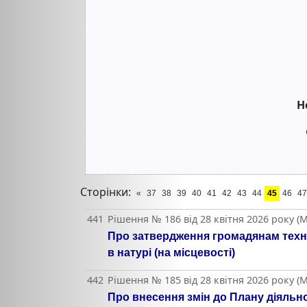
Н
Сторінки:
«
37
38
39
40
41
42
43
44
45
46
47
441
Рішення № 186 від 28 квітня 2026 року (М
Про затвердження громадянам техні
в натурі (на місцевості)
442
Рішення № 185 від 28 квітня 2026 року (М
Про внесення змін до Плану діяльнос