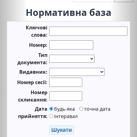
Нормативна база
Ключові
слова:
Номер:
Тип
документа:
Видавник:
Номер сесії:
Номер
скликання:
Дата
будь-яка
точна дата
прийняття:
інтеравал
Шукати