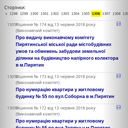
Сторінки:
«
1298
1299
1300
1301
1302
1303
1304
1305
1306
1307
1308
13
13051
Рішення № 174 від 13 червня 2018 року
(Виконавчий комітет)
Про видачу виконавчому комітету
Пирятинської міської ради містобудівних
умов та обмежень забудови земельної
ділянки на будівництво напірного колектора
в м.Пирятин
13052
Рішення № 173 від 13 червня 2018 року
(Виконавчий комітет)
Про нумерацію квартири у житловому
будинку № 55 по вул.Соборна в м.Пирятин
13053
Рішення № 172 від 13 червня 2018 року
(Виконавчий комітет)
Про нумерацію квартири у житловому
будинку № 55 по вул.Зоряна у м.Пирятин