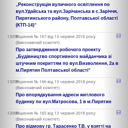
„Реконструкція вуличного освітлення по
вул.Удайська та вул.Зарічанська в с.Заріччя,
Пирятинського району, Полтавської області
(КТП-14)“
13058
Рішення № 167 від 13 червня 2018 року
(Виконавчий комітет)
Про затвердження робочого проекту
„Будівництво спортивного майданчика зі
штучним покриттям по вул.Визволення, 2а в
м.Пирятин Полтавської області“
13059
Рішення № 166 від 13 червня 2018 року
(Виконавчий комітет)
Про впорядкування адреси житлового
будинку по вул.Матросова, 1 в м.Пирятин
13060
Рішення № 165 від 13 червня 2018 року
(Виконавчий комітет)
Про відмову гр. Тарасенко Т.В. у взятті на