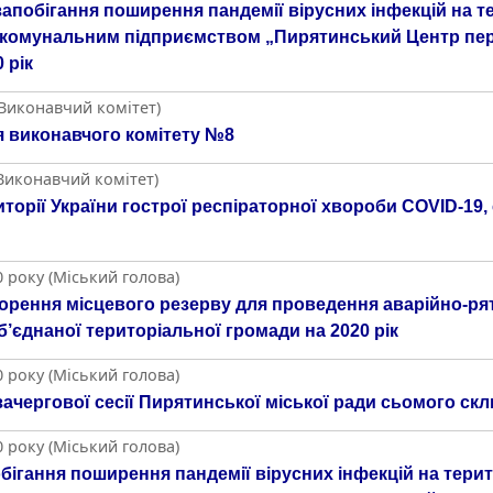
побігання поширення пандемії вірусних інфекцій на те
и комунальним підприємством „Пирятинський Центр пер
 рік
(Виконавчий комітет)
 виконавчого комітету №8
(Виконавчий комітет)
торії України гострої респіраторної хвороби COVID-19
 року (Міський голова)
орення місцевого резерву для проведення аварійно-рят
б’єднаної територіальної громади на 2020 рік
 року (Міський голова)
ачергової сесії Пирятинської міської ради сьомого ск
 року (Міський голова)
ігання поширення пандемії вірусних інфекцій на терито