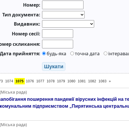
Номер:
Тип документа:
Видавник:
Номер сесії:
омер скликання:
Дата прийняття:
будь-яка
точна дата
інтерава
Шукати
73
1074
1075
1076
1077
1078
1079
1080
1081
1082
1083
»
(Міська рада)
побігання поширення пандемії вірусних інфекцій на те
и комунальним підприємством „Пирятинська центральна
(Міська рада)