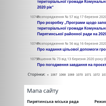
територіальної громади Комунальн
2020 рік“
10748
Розпорядження № 57 від 17 березня 2020
Про розробку „Програми щодо запоб
територіальної громади Комунальн
Пирятинської районної ради на 2020
10749
Розпорядження № 56 від 16 березня 2020
Про надання цільової допомоги гр
10750
Рішення № 73 від 13 березня 2020 року 
Про погодження завдання на проєкт
Сторінки:
«
1067
1068
1069
1070
1071
1072
10
Мапа сайту
Пирятинська міська рада
Режи