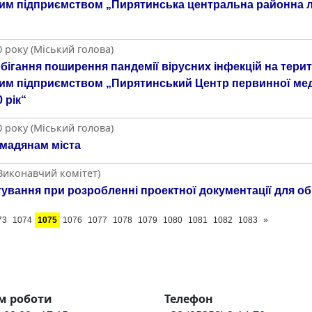
им підприємством „Пирятинська центральна районна лі
 року (Міський голова)
ігання поширення пандемії вірусних інфекцій на терито
им підприємством „Пирятинський Центр первинної мед
 рік“
 року (Міський голова)
омадянам міста
(Виконавчий комітет)
ування при розробленні проектної документації для об’
73
1074
1075
1076
1077
1078
1079
1080
1081
1082
1083
»
м роботи
Телефон