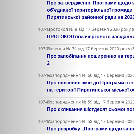
Про затвердження Програми щодо за
об’єднаної територіальної громад
Пирятинської районної ради на 2020
10743
Протокол № 8 від 17 березня 2020 року 
ПРОТОКОЛ позачергового засідання
10744
Рішення № 74 від 17 березня 2020 року 
Про запобігання поширенню на тери
2
10745
Розпорядження № 60 від 17 березня 2020
Про внесення змін до Програми ств
на території Пирятинської міської о
10746
Розпорядження № 59 від 17 березня 2020
Про скликання шістдесят сьомої поз
10747
Розпорядження № 58 від 17 березня 2020
Про розробку „Програми щодо запоб