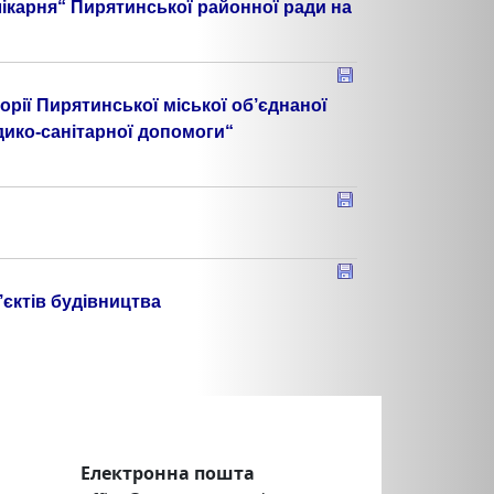
карня“ Пирятинської районної ради на
рії Пирятинської міської об’єднаної
ико-санітарної допомоги“
єктів будівництва
Електронна пошта