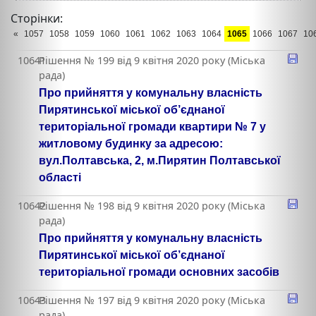
Сторінки:
«
1057
1058
1059
1060
1061
1062
1063
1064
1065
1066
1067
10
10641
Рішення № 199 від 9 квітня 2020 року (Міська
рада)
Про прийняття у комунальну власність
Пирятинської міської об’єднаної
територіальної громади квартири № 7 у
житловому будинку за адресою:
вул.Полтавська, 2, м.Пирятин Полтавської
області
10642
Рішення № 198 від 9 квітня 2020 року (Міська
рада)
Про прийняття у комунальну власність
Пирятинської міської об’єднаної
територіальної громади основних засобів
10643
Рішення № 197 від 9 квітня 2020 року (Міська
рада)