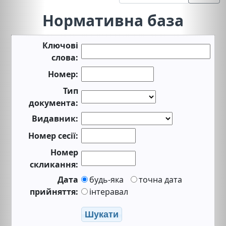
Нормативна база
Ключові
слова:
Номер:
Тип
документа:
Видавник:
Номер сесії:
Номер
скликання:
Дата
будь-яка
точна дата
прийняття:
інтеравал
Шукати