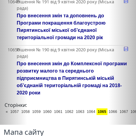
10649
Рішення № 191 від 9 квітня 2020 року (Міська
рада)
Про внесення змін та доповнень до
Програми покращення благоустрою
Пирятинської міської об’єднаної
територіальної громади на 2020 рік
10650
Рішення № 190 від 9 квітня 2020 року (Міська
рада)
Про внесення змін до Комплексної програми
розвитку малого та середнього
підприємництва в Пирятинській міській
об’єднаній територіальній громаді на 2018-
2020 роки
Сторінки:
«
1057
1058
1059
1060
1061
1062
1063
1064
1065
1066
1067
10
Мапа сайту