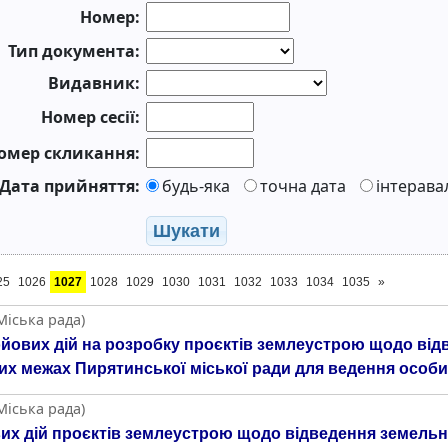
Номер:
Тип документа:
Видавник:
Номер сесії:
омер скликання:
Дата прийняття:
будь-яка
точна дата
інтерава
Шукати
25
1026
1027
1028
1029
1030
1031
1032
1033
1034
1035
»
Міська рада)
йових дій на розробку проєктів землеустрою щодо від
них межах Пирятинської міської ради для ведення особ
Міська рада)
их дій проєктів землеустрою щодо відведення земельн