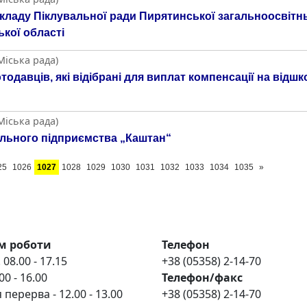
аду Піклувальної ради Пирятинської загальноосвітньої
кої області
Міська рада)
тодавців, які відібрані для виплат компенсації на відш
Міська рада)
льного підприємства „Каштан“
25
1026
1027
1028
1029
1030
1031
1032
1033
1034
1035
»
м роботи
Телефон
 08.00 - 17.15
+38 (05358) 2-14-70
00 - 16.00
Телефон/факс
 перерва - 12.00 - 13.00
+38 (05358) 2-14-70