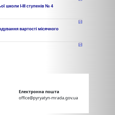
 школи І-ІІІ ступенів № 4
кодування вартості місячного
Електронна пошта
office@pyryatyn-mrada.gov.ua