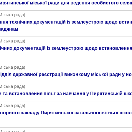
Пирятинської міської ради для ведення особистого сел
Міська рада)
ння технічних документацій із землеустрою щодо вста
омадянам
Міська рада)
чних документацій із землеустрою щодо встановлення
Міська рада)
діл державної реєстрації виконкому міської ради у нов
Міська рада)
та встановлення пільг за навчання у Пирятинській школ
Міська рада)
орного закладу Пирятинської загальноосвітньої школи І
Міська рада)