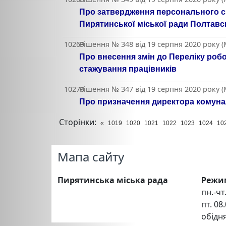
Про затвердження персонального скл
Пирятинської міської ради Полтавсь
10269
Рішення № 348 від 19 серпня 2020 року (
Про внесення змін до Переліку робо
стажування працівників
10270
Рішення № 347 від 19 серпня 2020 року (
Про призначення директора комуна
Сторінки:
«
1019
1020
1021
1022
1023
1024
10
Мапа сайту
Пирятинська міська рада
Режи
пн.-чт.
пт. 08.
обідня