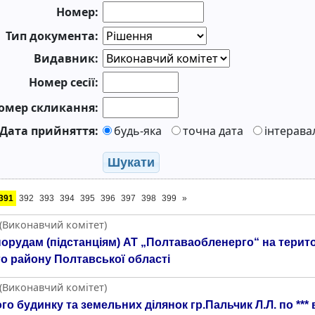
Номер:
Тип документа:
Видавник:
Номер сесії:
омер скликання:
Дата прийняття:
будь-яка
точна дата
інтерава
Шукати
391
392
393
394
395
396
397
398
399
»
 (Виконавчий комітет)
орудам (підстанціям) АТ „Полтаваобленерго“ на терито
о району Полтавської області
 (Виконавчий комітет)
 будинку та земельних ділянок гр.Пальчик Л.Л. по ***