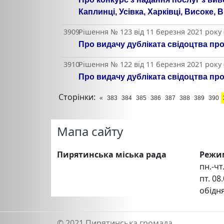
Каплинці, Усівка, Харківці, Високе,
3909
Рішення № 123 від 11 березня 2021 року
Про видачу дубліката свідоцтва пр
3910
Рішення № 122 від 11 березня 2021 року
Про видачу дубліката свідоцтва пр
Сторінки:
«
383
384
385
386
387
388
389
390
Мапа сайту
Пирятинська міська рада
Режи
пн.-чт.
пт. 08.
обідня
© 2021 Пирятинська громада