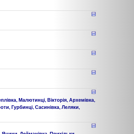
плівка, Малютинці, Вікторія, Архемівка,
оти, Гурбинці, Сасинівка, Леляки,
, Яцини, Дейманівка, Прихідьки,