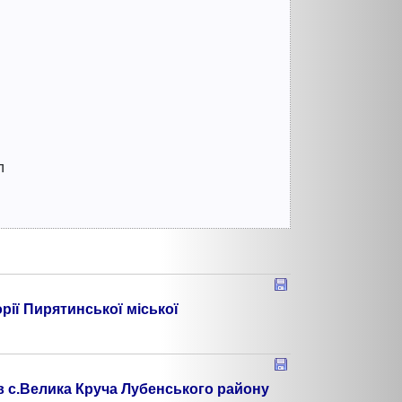
л
рії Пирятинської міської
 в с.Велика Круча Лубенського району