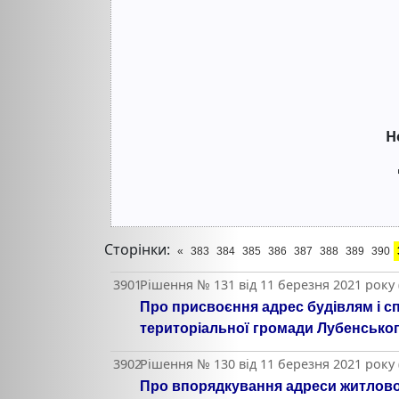
Н
Сторінки:
«
383
384
385
386
387
388
389
390
3901
Рішення № 131 від 11 березня 2021 року
Про присвоєння адрес будівлям і сп
територіальної громади Лубенськог
3902
Рішення № 130 від 11 березня 2021 року
Про впорядкування адреси житлового