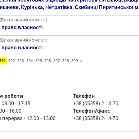
 Вишневе, Курінька, Нетратівка, Скибинці Пирятинської 
 (Виконавчий комітет)
о право власності
 (Виконавчий комітет)
о право власності
391
392
393
394
395
396
397
398
399
»
м роботи
Телефон
 08.00 - 17.15
+38 (05358) 2-14-70
00 - 16.00
Телефон/факс
 перерва - 12.00 - 13.00
+38 (05358) 2-14-70