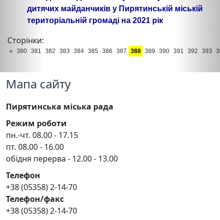
дитячих майданчиків у Пирятинській міській
територіальній громаді на 2021 рік
Сторінки:
«
380
381
382
383
384
385
386
387
388
389
390
391
392
393
3
Мапа сайту
Пирятинська міська рада
Режим роботи
пн.-чт. 08.00 - 17.15
пт. 08.00 - 16.00
обідня перерва - 12.00 - 13.00
Телефон
+38 (05358) 2-14-70
Телефон/факс
+38 (05358) 2-14-70