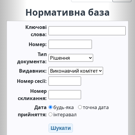
Нормативна база
Ключові
слова:
Номер:
Тип
документа:
Видавник:
Номер сесії:
Номер
скликання:
Дата
будь-яка
точна дата
прийняття:
інтеравал
Шукати