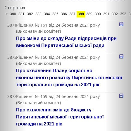
Сторінки:
«
380
381
382
383
384
385
386
387
388
389
390
391
392
393
3
3871
Рішення № 161 від 24 березня 2021 року
(Виконавчий комітет)
Про зміни до складу Ради підприємців при
виконкомі Пирятинської міської ради
3872
Рішення № 160 від 24 березня 2021 року
(Виконавчий комітет)
Про схвалення Плану соціально-
економічного розвитку Пирятинської міської
територіальної громади на 2021 рік
3873
Рішення № 159 від 24 березня 2021 року
(Виконавчий комітет)
Про схвалення змін до бюджету
Пирятинської міської територіальної
громади на 2021 рік