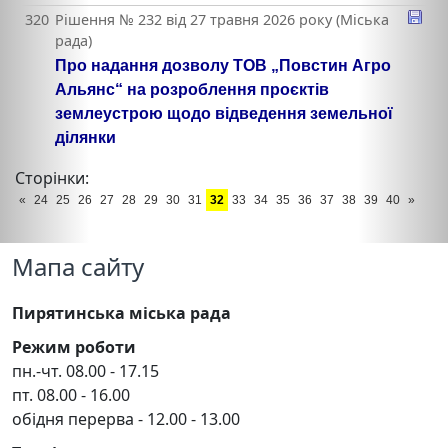
320
Рішення № 232 від 27 травня 2026 року (Міська
рада)
Про надання дозволу ТОВ „Повстин Агро
Альянс“ на розроблення проєктів
землеустрою щодо відведення земельної
ділянки
Сторінки:
«
24
25
26
27
28
29
30
31
32
33
34
35
36
37
38
39
40
»
Мапа сайту
Пирятинська міська рада
Режим роботи
пн.-чт. 08.00 - 17.15
пт. 08.00 - 16.00
обідня перерва - 12.00 - 13.00