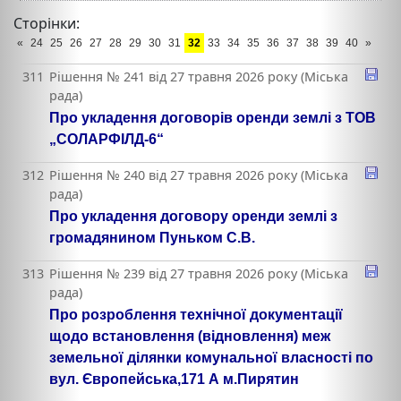
Сторінки:
«
24
25
26
27
28
29
30
31
32
33
34
35
36
37
38
39
40
»
311
Рішення № 241 від 27 травня 2026 року (Міська
рада)
Про укладення договорів оренди землі з ТОВ
„СОЛАРФІЛД-6“
312
Рішення № 240 від 27 травня 2026 року (Міська
рада)
Про укладення договору оренди землі з
громадянином Пуньком С.В.
313
Рішення № 239 від 27 травня 2026 року (Міська
рада)
Про розроблення технічної документації
щодо встановлення (відновлення) меж
земельної ділянки комунальної власності по
вул. Європейська,171 А м.Пирятин