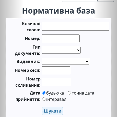
Нормативна база
Ключові
слова:
Номер:
Тип
документа:
Видавник:
Номер сесії:
Номер
скликання:
Дата
будь-яка
точна дата
прийняття:
інтеравал
Шукати