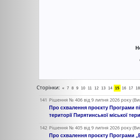
Н
Сторінки:
«
7
8
9
10
11
12
13
14
15
16
17
18
141
Рішення № 406 від 9 липня 2026 року (В
Про схвалення проєкту Програми під
території Пирятинської міської тери
142
Рішення № 405 від 9 липня 2026 року (В
Про схвалення проєкту Програми „Бе