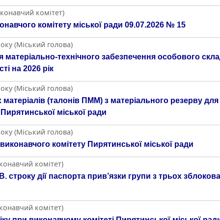
иконавчий комітет)
навчого комітету міської ради 09.07.2026 № 15
оку (Міський голова)
матеріально-технічного забезпечення особового скла
ті на 2026 рік
оку (Міський голова)
атеріалів (талонів ПММ) з матеріального резерву для за
 Пирятинської міської ради
оку (Міський голова)
 виконавчого комітету Пирятинської міської ради
иконавчий комітет)
 строку дії паспорта прив’язки групи з трьох зблоков
иконавчий комітет)
бліку при виконавчому комітеті Пирятинської міської рад