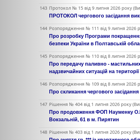
143
Протокол № 15 від 9 липня 2026 року (В
ПРОТОКОЛ чергового засідання вико
144
Розпорядження № 111 від 9 липня 2026 р
Про розробку Програми покращення 
безпеки України в Полтавській облас
145
Розпорядження № 110 від 8 липня 2026 р
Про передачу паливно - мастильних м
надзвичайних ситуацій на території
146
Розпорядження № 109 від 8 липня 2026 р
Про скликання чергового засідання
147
Рішення № 404 від 1 липня 2026 року (В
Про продовження ФОП Науменку О.В.
Вокзальній, 61 в м. Пирятин
148
Рішення № 403 від 1 липня 2026 року (В
Про зняття гр. *** із квартирного о