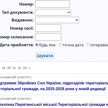
Номер:
Тип документа:
Видавник:
Номер сесії:
омер скликання:
Дата прийняття:
будь-яка
точна дата
інтерава
Шукати
19
20
21
22
23
»
иконавчий комітет)
тримки Збройних Сил України, підрозділів територіаль
торіальної громади, на 2025-2028 роки у новій редакції
иконавчий комітет)
зпека Пирятинської міської Територіальної громади на