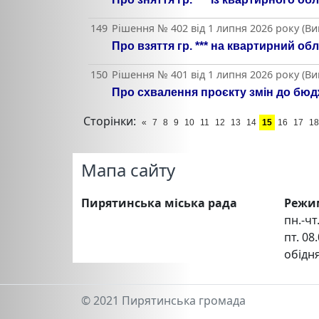
149
Рішення № 402 від 1 липня 2026 року (В
Про взяття гр. *** на квартирний об
150
Рішення № 401 від 1 липня 2026 року (В
Про схвалення проєкту змін до бюдж
Сторінки:
«
7
8
9
10
11
12
13
14
15
16
17
18
Мапа сайту
Пирятинська міська рада
Режи
пн.-чт.
пт. 08.
обідня
© 2021 Пирятинська громада