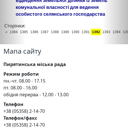
відведення земельної ділянки із земель
комунальної власності для ведення
особистого селянського господарства
Сторінки:
«
1384
1385
1386
1387
1388
1389
1390
1391
1392
1393
1394
13
Мапа сайту
Пирятинська міська рада
Режим роботи
пн.-чт. 08.00 - 17.15
пт. 08.00 - 16.00
обідня перерва - 12.00 - 13.00
Телефон
+38 (05358) 2-14-70
Телефон/факс
+38 (05358) 2-14-70