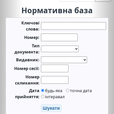
Нормативна база
Ключові
слова:
Номер:
Тип
документа:
Видавник:
Номер сесії:
Номер
скликання:
Дата
будь-яка
точна дата
прийняття:
інтеравал
Шукати