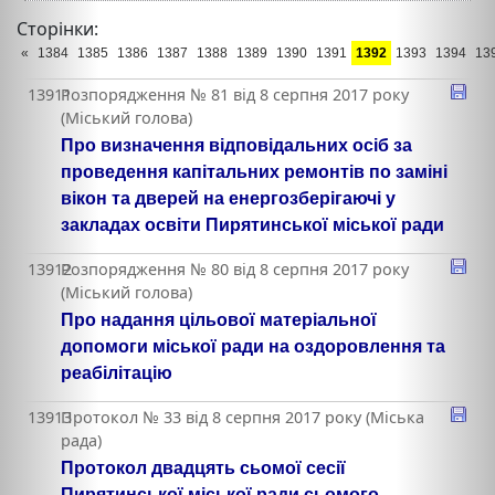
Сторінки:
«
1384
1385
1386
1387
1388
1389
1390
1391
1392
1393
1394
13
13911
Розпорядження № 81 від 8 серпня 2017 року
(Міський голова)
Про визначення відповідальних осіб за
проведення капітальних ремонтів по заміні
вікон та дверей на енергозберігаючі у
закладах освіти Пирятинської міської ради
13912
Розпорядження № 80 від 8 серпня 2017 року
(Міський голова)
Про надання цільової матеріальної
допомоги міської ради на оздоровлення та
реабілітацію
13913
Протокол № 33 від 8 серпня 2017 року (Міська
рада)
Протокол двадцять сьомої сесії
Пирятинської міської ради сьомого