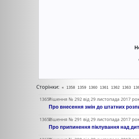
Н
Сторінки:
«
1358
1359
1360
1361
1362
1363
13
13651
Рішення № 292 від 29 листопада 2017 ро
Про внесення змін до штатних розпи
13652
Рішення № 291 від 29 листопада 2017 ро
Про припинення піклування над дит