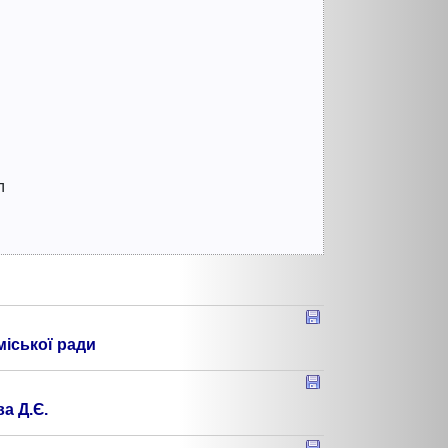
л
міської ради
а Д.Є.