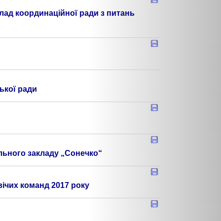
клад координаційної ради з питань
ької ради
льного закладу „Сонечко“
вічих команд 2017 року