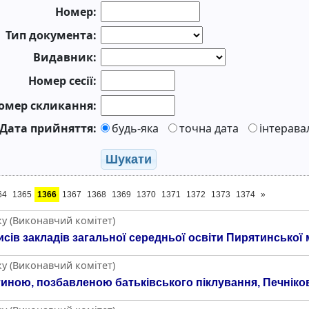
Номер:
Тип документа:
Видавник:
Номер сесії:
омер скликання:
Дата прийняття:
будь-яка
точна дата
інтерава
Шукати
64
1365
1366
1367
1368
1369
1370
1371
1372
1373
1374
»
ку (Виконавчий комітет)
сів закладів загальної середньої освіти Пирятинської 
ку (Виконавчий комітет)
иною, позбавленою батьківського піклування, Печніков